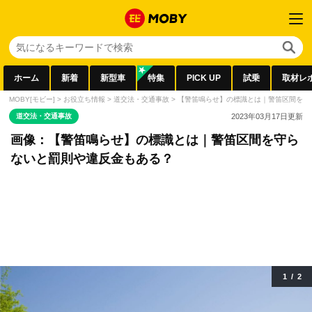
ホーム
新着
新型車
特集
PICK UP
試乗
取材レ
MOBY[モビー]
>
お役立ち情報
>
道交法・交通事故
>
【警笛鳴らせ】の標識とは｜警笛区間を守
道交法・交通事故
2023年03月17日
更新
画像：【警笛鳴らせ】の標識とは｜警笛区間を守ら
ないと罰則や違反金もある？
1
/
2