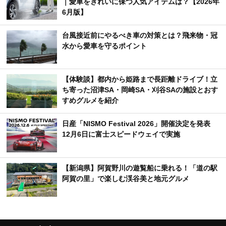
｜愛車をきれいに保つ人気アイテムは？【2026年
6月版】
台風接近前にやるべき車の対策とは？飛来物・冠
水から愛車を守るポイント
【体験談】都内から姫路まで長距離ドライブ！立
ち寄った沼津SA・岡崎SA・刈谷SAの施設とおす
すめグルメを紹介
日産「NISMO Festival 2026」開催決定を発表
12月6日に富士スピードウェイで実施
【新潟県】阿賀野川の遊覧船に乗れる！「道の駅
阿賀の里」で楽しむ渓谷美と地元グルメ