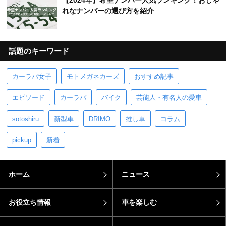
【2024年】希望ナンバー人気ランキング！おしゃ
れなナンバーの選び方を紹介
話題のキーワード
カーラバ女子
モトメガネカーズ
おすすめ記事
エピソード
カーラバ
バイク
芸能人・有名人の愛車
sotoshiru
新型車
DRIMO
推し車
コラム
pickup
新着
ホーム
ニュース
お役立ち情報
車を楽しむ