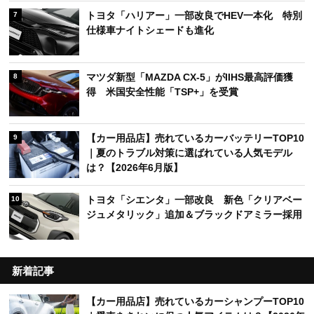
トヨタ「ハリアー」一部改良でHEV一本化 特別
7
仕様車ナイトシェードも進化
マツダ新型「MAZDA CX-5」がIIHS最高評価獲
8
得 米国安全性能「TSP+」を受賞
【カー用品店】売れているカーバッテリーTOP10
9
｜夏のトラブル対策に選ばれている人気モデル
は？【2026年6月版】
トヨタ「シエンタ」一部改良 新色「クリアベー
10
ジュメタリック」追加＆ブラックドアミラー採用
新着記事
【カー用品店】売れているカーシャンプーTOP10