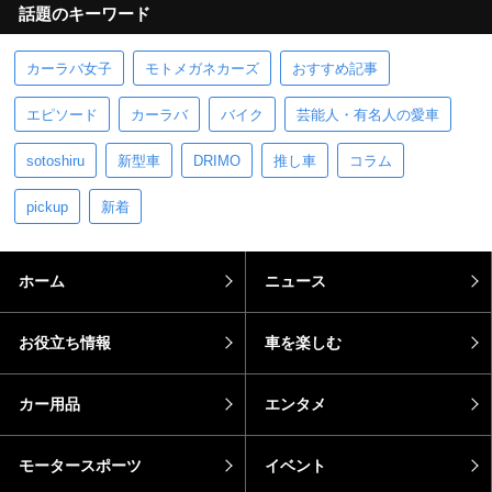
話題のキーワード
カーラバ女子
モトメガネカーズ
おすすめ記事
エピソード
カーラバ
バイク
芸能人・有名人の愛車
sotoshiru
新型車
DRIMO
推し車
コラム
pickup
新着
ホーム
ニュース
お役立ち情報
車を楽しむ
カー用品
エンタメ
モータースポーツ
イベント