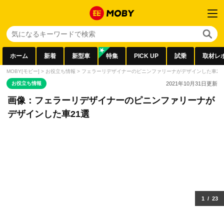
ホーム
新着
新型車
特集
PICK UP
試乗
取材レ
MOBY[モビー]
>
お役立ち情報
>
フェラーリデザイナーのピニンファリーナがデザインした車21
お役立ち情報
2021年10月31日
更新
画像：フェラーリデザイナーのピニンファリーナが
デザインした車21選
1
/
23