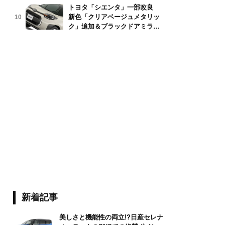
トヨタ「シエンタ」一部改良
許を取得できる年齢

新色「クリアベージュメタリッ
10
類別一覧
ク」追加＆ブラックドアミラー
採用
新着記事
美しさと機能性の両立!?日産セレナ