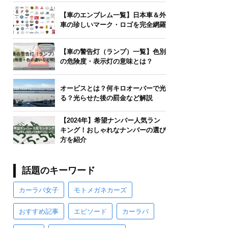
【車のエンブレム一覧】日本車＆外
車の珍しいマーク・ロゴを完全網羅
【車の警告灯（ランプ）一覧】色別
の危険度・表示灯の意味とは？
オービスとは？何キロオーバーで光
る？光らせた後の罰金など解説
【2024年】希望ナンバー人気ラン
キング！おしゃれなナンバーの選び
方を紹介
話題のキーワード
カーラバ女子
モトメガネカーズ
おすすめ記事
エピソード
カーラバ