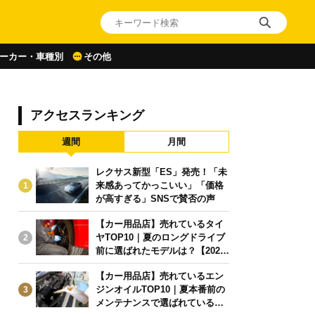
ーカー・車種別
その他
アクセスランキング
週間
月間
レクサス新型「ES」発売！「未
来感あってかっこいい」「価格
1
が高すぎる」SNSで賛否の声
【カー用品店】売れているタイ
ヤTOP10｜夏のロングドライブ
2
前に選ばれたモデルは？【2026
年6月版】
【カー用品店】売れているエン
ジンオイルTOP10｜夏本番前の
3
メンテナンスで選ばれている人