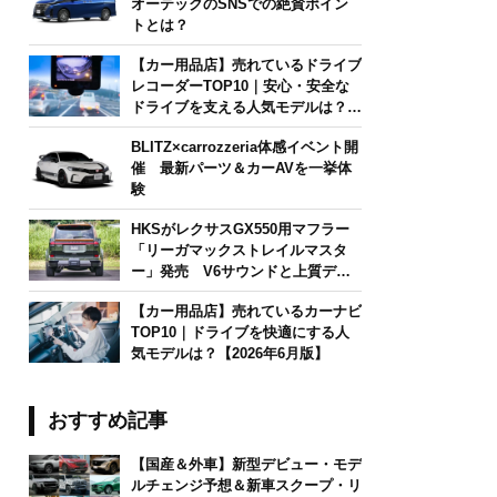
オーテックのSNSでの絶賛ポイン
トとは？
【カー用品店】売れているドライブ
レコーダーTOP10｜安心・安全な
ドライブを支える人気モデルは？
【2026年6月版】
BLITZ×carrozzeria体感イベント開
催 最新パーツ＆カーAVを一挙体
験
HKSがレクサスGX550用マフラー
「リーガマックストレイルマスタ
ー」発売 V6サウンドと上質デザ
インを両立
【カー用品店】売れているカーナビ
TOP10｜ドライブを快適にする人
気モデルは？【2026年6月版】
おすすめ記事
【国産＆外車】新型デビュー・モデ
ルチェンジ予想＆新車スクープ・リ