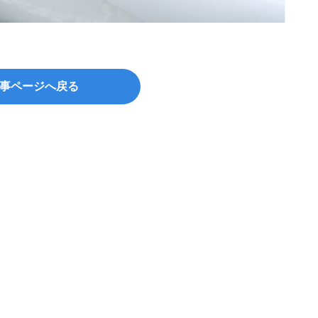
運転免
　種
事ページへ戻る