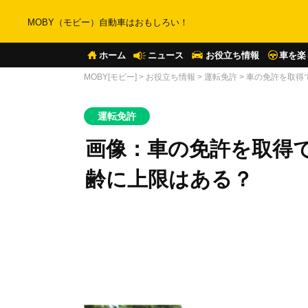
MOBY（モビー）自動車はおもしろい！
ホーム
ニュース
お役立ち情報
車を楽
MOBY[モビー]
>
お役立ち情報
>
運転免許
>
車の免許を取得
運転免許
画像：車の免許を取得
齢に上限はある？