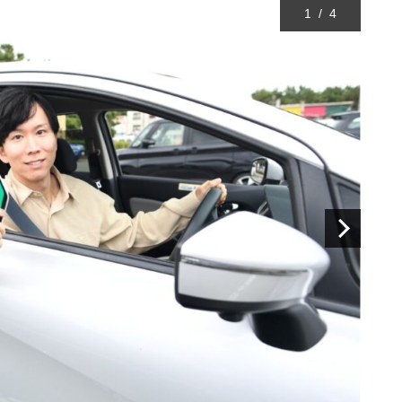
1
/
4