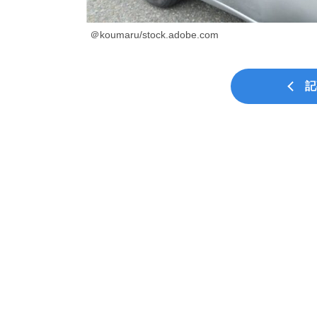
＠koumaru/stock.adobe.com
記