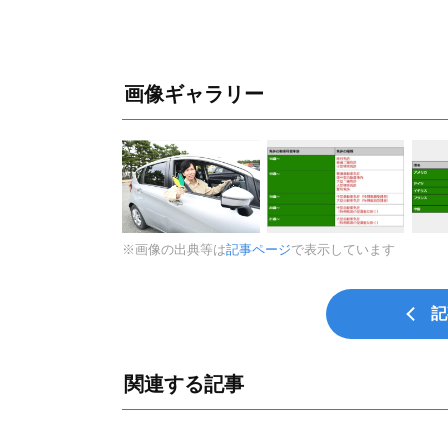
画像ギャラリー
※画像の出典等は
記事ページ
で表示しています
記
関連する記事