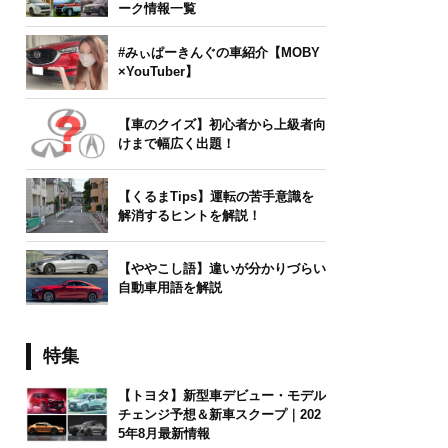
ーク情報一覧
#みぃぱーきんぐの車紹介【MOBY
×YouTuber】
【車のクイズ】初心者から上級者向
けまで幅広く出題！
【くるまTips】運転の苦手意識を
解消するヒントを解説！
【ややこし語】違いが分かりづらい
自動車用語を解説
特集
【トヨタ】新型車デビュー・モデル
チェンジ予想＆新車スクープ｜202
5年8月最新情報