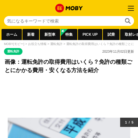
ホーム
新着
新型車
特集
PICK UP
試乗
取材レ
MOBY[モビー]
>
お役立ち情報
>
運転免許
>
運転免許の取得費用はいくら？免許の種類ごとにか
運転免許
2023年11月02日
更新
画像：運転免許の取得費用はいくら？免許の種類ご
とにかかる費用・安くなる方法を紹介
1
/
5