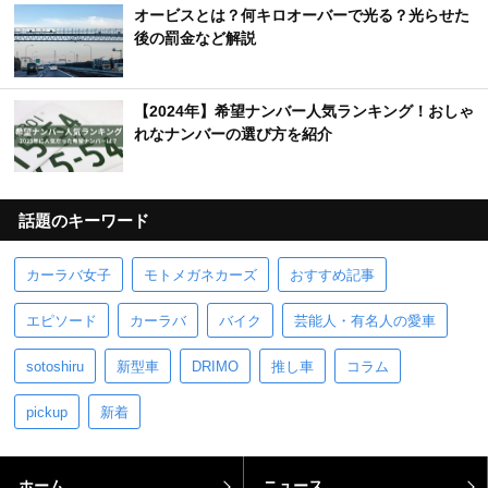
オービスとは？何キロオーバーで光る？光らせた
後の罰金など解説
【2024年】希望ナンバー人気ランキング！おしゃ
れなナンバーの選び方を紹介
話題のキーワード
カーラバ女子
モトメガネカーズ
おすすめ記事
エピソード
カーラバ
バイク
芸能人・有名人の愛車
sotoshiru
新型車
DRIMO
推し車
コラム
pickup
新着
ホーム
ニュース