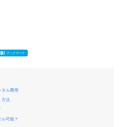
ブックマーク
ンタル費用
）方法
？
タル可能？