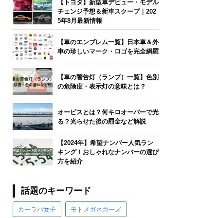
【トヨタ】新型車デビュー・モデル
チェンジ予想＆新車スクープ｜202
5年8月最新情報
【車のエンブレム一覧】日本車＆外
車の珍しいマーク・ロゴを完全網羅
【車の警告灯（ランプ）一覧】色別
の危険度・表示灯の意味とは？
オービスとは？何キロオーバーで光
る？光らせた後の罰金など解説
【2024年】希望ナンバー人気ラン
キング！おしゃれなナンバーの選び
方を紹介
話題のキーワード
カーラバ女子
モトメガネカーズ