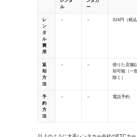
レンタ
ンタカ
ル
ー
レ
－
－
324円（税
ン
タ
ル
費
用
返
－
－
借りた店舗
却
却可能（一
方
除く）
法
予
－
－
電話予約
約
方
法
以上のように大手レンタカー会社のETCカ