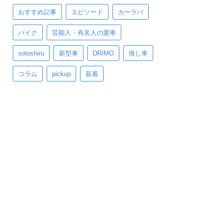
おすすめ記事
エピソード
カーラバ
バイク
芸能人・有名人の愛車
sotoshiru
新型車
DRIMO
推し車
コラム
pickup
新着