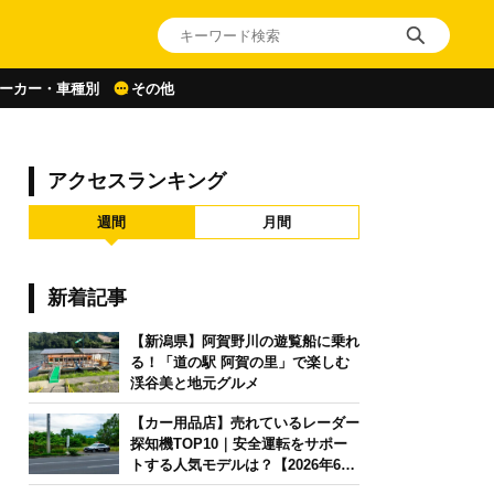
ーカー・車種別
その他
アクセスランキング
週間
月間
新着記事
【新潟県】阿賀野川の遊覧船に乗れ
る！「道の駅 阿賀の里」で楽しむ
渓谷美と地元グルメ
【カー用品店】売れているレーダー
探知機TOP10｜安全運転をサポー
トする人気モデルは？【2026年6月
版】