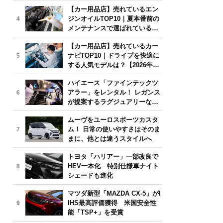
年6月版】
【カー用品店】売れているエン
ジンオイルTOP10｜夏本番前の
4
メンテナンスで選ばれている人
気モデルは？【2026年6月版】
【カー用品店】売れているカー
ナビTOP10｜ドライブを快適に
5
する人気モデルは？【2026年6
月版】
ハイエース「ファインテックツ
アラー」をレンタル！ レガンス
6
が提案するラグジュアリーな移
動体験
ムーヴをユーロスポーツカスタ
ム！ 日常の使いやすさはそのま
7
まに、他とは違うスタイルへ
トヨタ「ハリアー」一部改良で
HEV一本化 特別仕様車ナイト
8
シェードも進化
マツダ新型「MAZDA CX-5」がI
IHS最高評価獲得 米国安全性
9
能「TSP+」を受賞