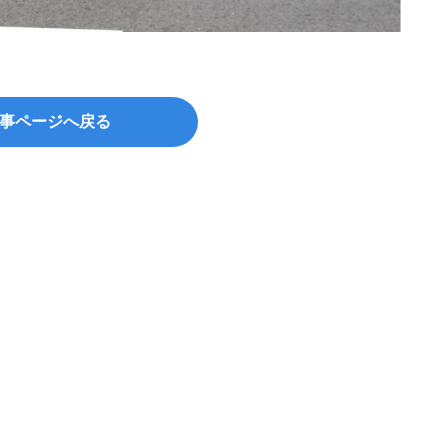
©xiao
事ページへ戻る