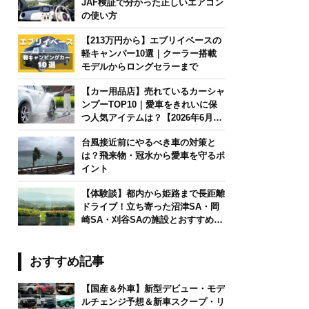
JAF検証で分かった正しいエアコン
の使い方
【213万円から】エブリイベースの
軽キャンパー10選｜クーラー搭載
モデルからロングセラーまで
【カー用品店】売れているカーシャ
ンプーTOP10｜愛車をきれいに保
つ人気アイテムは？【2026年6月
版】
台風接近前にやるべき車の対策と
は？飛来物・冠水から愛車を守るポ
イント
【体験談】都内から姫路まで長距離
ドライブ！立ち寄った沼津SA・岡
崎SA・刈谷SAの施設とおすすめグ
ルメを紹介
おすすめ記事
【国産＆外車】新型デビュー・モデ
ルチェンジ予想＆新車スクープ・リ