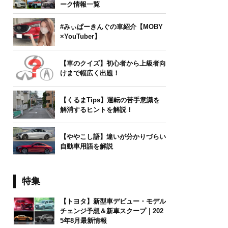
ーク情報一覧
#みぃぱーきんぐの車紹介【MOBY
×YouTuber】
【車のクイズ】初心者から上級者向
けまで幅広く出題！
【くるまTips】運転の苦手意識を
解消するヒントを解説！
【ややこし語】違いが分かりづらい
自動車用語を解説
特集
【トヨタ】新型車デビュー・モデル
チェンジ予想＆新車スクープ｜202
5年8月最新情報