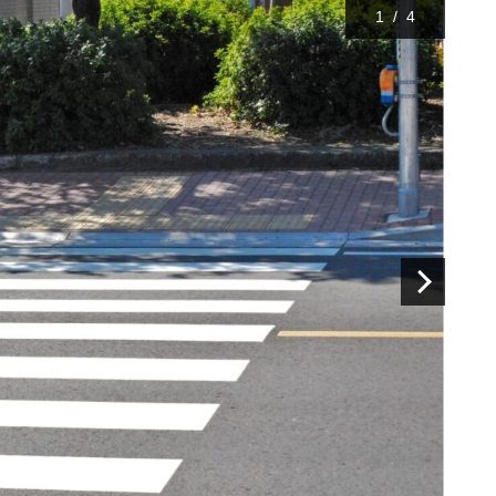
1
/
4