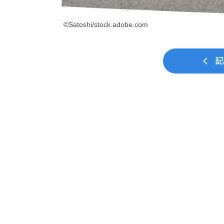
©Satoshi/stock.adobe.com
記