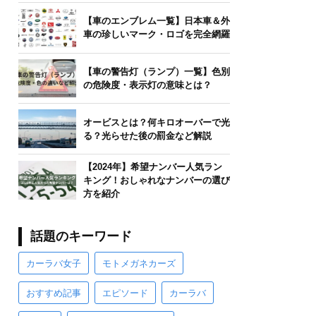
【車のエンブレム一覧】日本車＆外
車の珍しいマーク・ロゴを完全網羅
【車の警告灯（ランプ）一覧】色別
の危険度・表示灯の意味とは？
オービスとは？何キロオーバーで光
る？光らせた後の罰金など解説
【2024年】希望ナンバー人気ラン
キング！おしゃれなナンバーの選び
方を紹介
話題のキーワード
カーラバ女子
モトメガネカーズ
おすすめ記事
エピソード
カーラバ