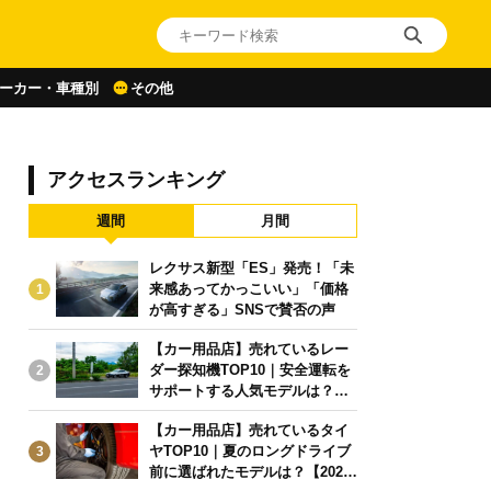
ーカー・車種別
その他
アクセスランキング
週間
月間
レクサス新型「ES」発売！「未
来感あってかっこいい」「価格
1
が高すぎる」SNSで賛否の声
【カー用品店】売れているレー
ダー探知機TOP10｜安全運転を
2
サポートする人気モデルは？【2
026年6月版】
【カー用品店】売れているタイ
ヤTOP10｜夏のロングドライブ
3
前に選ばれたモデルは？【2026