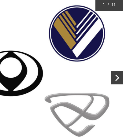
1
/
11