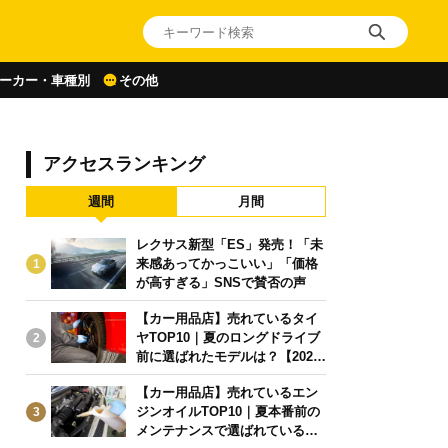
ーカー・車種別
その他
アクセスランキング
週間
月間
レクサス新型「ES」発売！「未
来感あってかっこいい」「価格
1
が高すぎる」SNSで賛否の声
【カー用品店】売れているタイ
ヤTOP10｜夏のロングドライブ
2
前に選ばれたモデルは？【2026
年6月版】
【カー用品店】売れているエン
ジンオイルTOP10｜夏本番前の
3
メンテナンスで選ばれている人