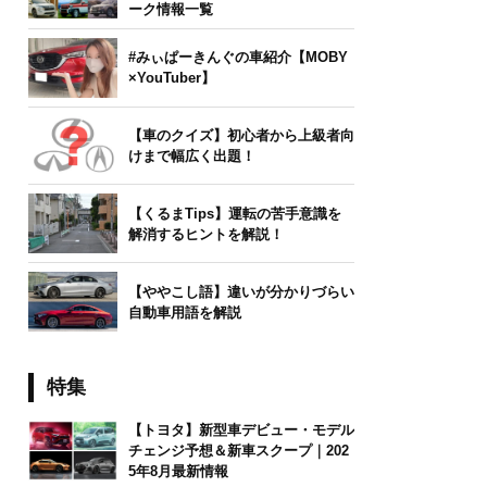
ーク情報一覧
#みぃぱーきんぐの車紹介【MOBY
×YouTuber】
【車のクイズ】初心者から上級者向
けまで幅広く出題！
【くるまTips】運転の苦手意識を
解消するヒントを解説！
【ややこし語】違いが分かりづらい
自動車用語を解説
特集
【トヨタ】新型車デビュー・モデル
チェンジ予想＆新車スクープ｜202
5年8月最新情報