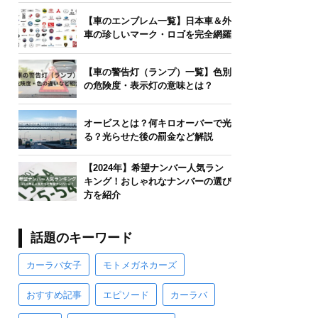
【車のエンブレム一覧】日本車＆外
車の珍しいマーク・ロゴを完全網羅
【車の警告灯（ランプ）一覧】色別
の危険度・表示灯の意味とは？
オービスとは？何キロオーバーで光
る？光らせた後の罰金など解説
【2024年】希望ナンバー人気ラン
キング！おしゃれなナンバーの選び
方を紹介
話題のキーワード
カーラバ女子
モトメガネカーズ
おすすめ記事
エピソード
カーラバ