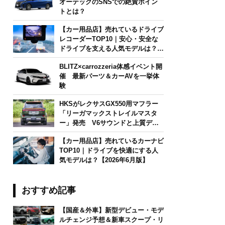
オーテックのSNSでの絶賛ポイン
トとは？
【カー用品店】売れているドライブ
レコーダーTOP10｜安心・安全な
ドライブを支える人気モデルは？
【2026年6月版】
BLITZ×carrozzeria体感イベント開
催 最新パーツ＆カーAVを一挙体
験
HKSがレクサスGX550用マフラー
「リーガマックストレイルマスタ
ー」発売 V6サウンドと上質デザ
インを両立
【カー用品店】売れているカーナビ
TOP10｜ドライブを快適にする人
気モデルは？【2026年6月版】
おすすめ記事
【国産＆外車】新型デビュー・モデ
ルチェンジ予想＆新車スクープ・リ