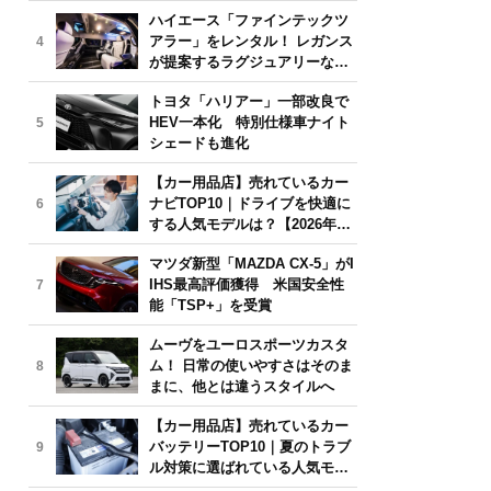
気モデルは？【2026年6月版】
ハイエース「ファインテックツ
アラー」をレンタル！ レガンス
4
が提案するラグジュアリーな移
動体験
トヨタ「ハリアー」一部改良で
HEV一本化 特別仕様車ナイト
5
シェードも進化
【カー用品店】売れているカー
ナビTOP10｜ドライブを快適に
6
する人気モデルは？【2026年6
月版】
マツダ新型「MAZDA CX-5」がI
IHS最高評価獲得 米国安全性
7
能「TSP+」を受賞
ムーヴをユーロスポーツカスタ
ム！ 日常の使いやすさはそのま
8
まに、他とは違うスタイルへ
【カー用品店】売れているカー
バッテリーTOP10｜夏のトラブ
9
ル対策に選ばれている人気モデ
ルは？【2026年6月版】