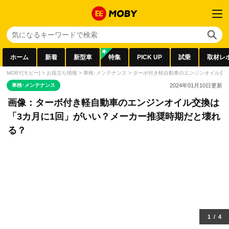
ホーム
新着
新型車
特集
PICK UP
試乗
取材レ
MOBY[モビー]
>
お役立ち情報
>
車検･メンテナンス
>
ターボ付き軽自動車のエンジンオイル交換
車検･メンテナンス
2024年01月10日
更新
画像：ターボ付き軽自動車のエンジンオイル交換は
「3カ月に1回」がいい？メーカー推奨時期だと壊れ
る？
1
/
4