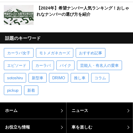
【2024年】希望ナンバー人気ランキング！おしゃ
れなナンバーの選び方を紹介
話題のキーワード
カーラバ女子
モトメガネカーズ
おすすめ記事
エピソード
カーラバ
バイク
芸能人・有名人の愛車
sotoshiru
新型車
DRIMO
推し車
コラム
pickup
新着
ホーム
ニュース
お役立ち情報
車を楽しむ