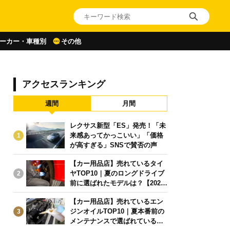
ーカー・車種別
その他
アクセスランキング
週間
月間
レクサス新型「ES」発売！「未
来感あってかっこいい」「価格
1
が高すぎる」SNSで賛否の声
【カー用品店】売れているタイ
ヤTOP10｜夏のロングドライブ
2
前に選ばれたモデルは？【2026
年6月版】
【カー用品店】売れているエン
ジンオイルTOP10｜夏本番前の
3
メンテナンスで選ばれている人