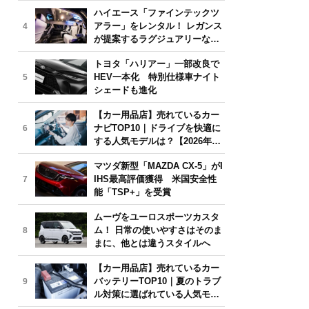
気モデルは？【2026年6月版】
ハイエース「ファインテックツ
アラー」をレンタル！ レガンス
4
が提案するラグジュアリーな移
動体験
トヨタ「ハリアー」一部改良で
HEV一本化 特別仕様車ナイト
5
シェードも進化
【カー用品店】売れているカー
ナビTOP10｜ドライブを快適に
6
する人気モデルは？【2026年6
月版】
マツダ新型「MAZDA CX-5」がI
IHS最高評価獲得 米国安全性
7
能「TSP+」を受賞
ムーヴをユーロスポーツカスタ
ム！ 日常の使いやすさはそのま
8
まに、他とは違うスタイルへ
【カー用品店】売れているカー
バッテリーTOP10｜夏のトラブ
9
ル対策に選ばれている人気モデ
ルは？【2026年6月版】