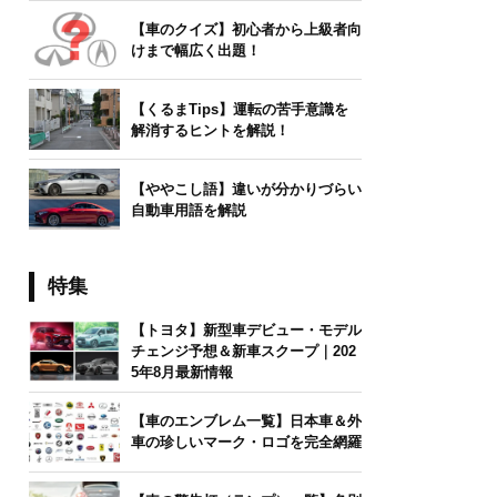
【車のクイズ】初心者から上級者向
けまで幅広く出題！
【くるまTips】運転の苦手意識を
解消するヒントを解説！
【ややこし語】違いが分かりづらい
自動車用語を解説
特集
【トヨタ】新型車デビュー・モデル
チェンジ予想＆新車スクープ｜202
5年8月最新情報
【車のエンブレム一覧】日本車＆外
車の珍しいマーク・ロゴを完全網羅