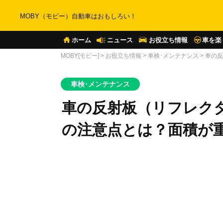
MOBY（モビー）自動車はおもしろい！
ホーム
ニュース
お役立ち情報
車を楽
MOBY[モビー]
>
お役立ち情報
>
車検･メンテナンス
>
車の反
車検･メンテナンス
車の反射板（リフレク
の注意点とは？面積が