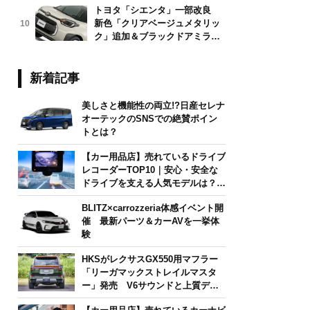
トヨタ「シエンタ」一部改良
新色「クリアベージュメタリッ
10
ク」追加＆ブラックドアミラー
採用
新着記事
美しさと機能性の両立!?日産セレナ
オーテックのSNSでの絶賛ポイン
トとは？
【カー用品店】売れているドライブ
レコーダーTOP10｜安心・安全な
ドライブを支える人気モデルは？
【2026年6月版】
BLITZ×carrozzeria体感イベント開
催 最新パーツ＆カーAVを一挙体
験
HKSがレクサスGX550用マフラー
「リーガマックストレイルマスタ
ー」発売 V6サウンドと上質デザ
インを両立