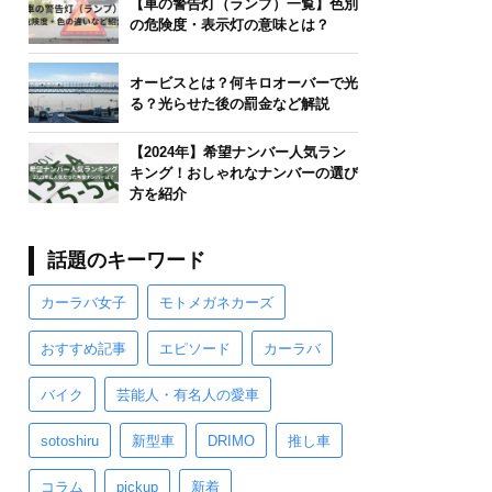
【車の警告灯（ランプ）一覧】色別
の危険度・表示灯の意味とは？
オービスとは？何キロオーバーで光
る？光らせた後の罰金など解説
【2024年】希望ナンバー人気ラン
キング！おしゃれなナンバーの選び
方を紹介
話題のキーワード
カーラバ女子
モトメガネカーズ
おすすめ記事
エピソード
カーラバ
バイク
芸能人・有名人の愛車
sotoshiru
新型車
DRIMO
推し車
コラム
pickup
新着