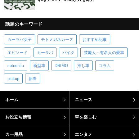
話題のキーワード
カーラバ女子
モトメガネカーズ
おすすめ記事
エピソード
カーラバ
バイク
芸能人・有名人の愛車
sotoshiru
新型車
DRIMO
推し車
コラム
pickup
新着
ホーム
ニュース
お役立ち情報
車を楽しむ
カー用品
エンタメ