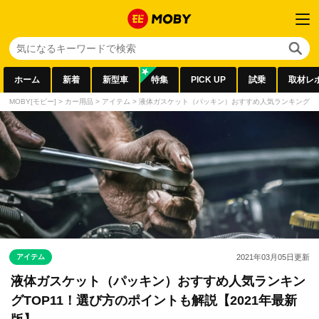
ホーム
新着
新型車
特集
PICK UP
試乗
取材レ
MOBY[モビー]
>
カー用品
>
アイテム
>
液体ガスケット（パッキン）おすすめ人気ランキングTOP
アイテム
2021年03月05日
更新
液体ガスケット（パッキン）おすすめ人気ランキン
グTOP11！選び方のポイントも解説【2021年最新