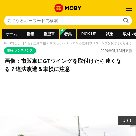
ホーム
新着
新型車
特集
PICK UP
試乗
取材レ
MOBY[モビー]
>
お役立ち情報
>
車検･メンテナンス
>
市販車にGTウイングを取付けたら速くな
車検･メンテナンス
2020年05月23日
更新
画像：市販車にGTウイングを取付けたら速くな
る？違法改造＆車検に注意
1
/
3