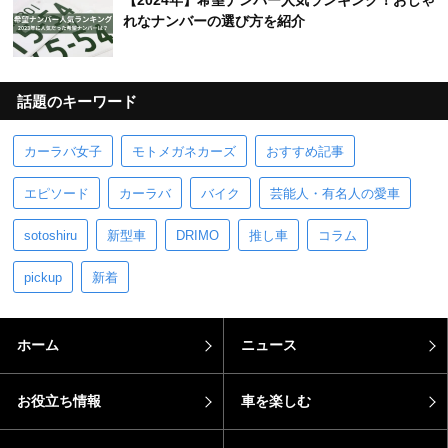
【2024年】希望ナンバー人気ランキング！おしゃ
れなナンバーの選び方を紹介
話題のキーワード
カーラバ女子
モトメガネカーズ
おすすめ記事
エピソード
カーラバ
バイク
芸能人・有名人の愛車
sotoshiru
新型車
DRIMO
推し車
コラム
pickup
新着
ホーム
ニュース
お役立ち情報
車を楽しむ