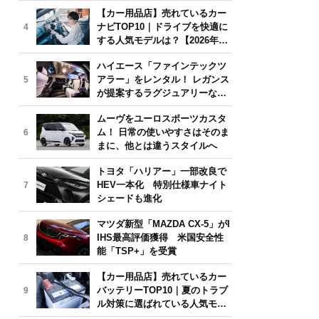
気モデルは？【2026年6月版】
【カー用品店】売れているカー
ナビTOP10｜ドライブを快適に
4
する人気モデルは？【2026年6
月版】
ハイエース「ファインテックツ
アラー」をレンタル！ レガンス
5
が提案するラグジュアリーな移
動体験
ムーヴをユーロスポーツカスタ
ム！ 日常の使いやすさはそのま
6
まに、他とは違うスタイルへ
トヨタ「ハリアー」一部改良で
HEV一本化 特別仕様車ナイト
7
シェードも進化
マツダ新型「MAZDA CX-5」がI
IHS最高評価獲得 米国安全性
8
能「TSP+」を受賞
【カー用品店】売れているカー
バッテリーTOP10｜夏のトラブ
9
ル対策に選ばれている人気モデ
ルは？【2026年6月版】