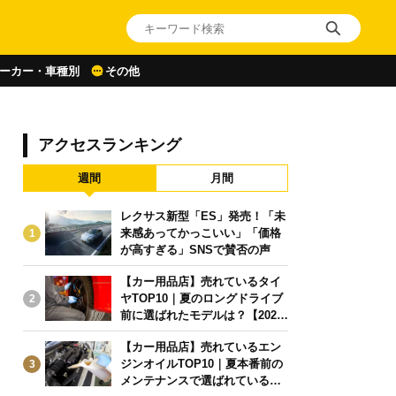
ーカー・車種別
その他
アクセスランキング
週間
月間
レクサス新型「ES」発売！「未
来感あってかっこいい」「価格
1
が高すぎる」SNSで賛否の声
【カー用品店】売れているタイ
ヤTOP10｜夏のロングドライブ
2
前に選ばれたモデルは？【2026
年6月版】
【カー用品店】売れているエン
ジンオイルTOP10｜夏本番前の
3
メンテナンスで選ばれている人