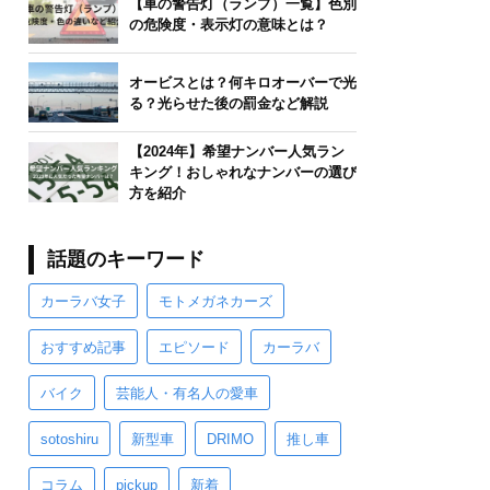
【車の警告灯（ランプ）一覧】色別
の危険度・表示灯の意味とは？
オービスとは？何キロオーバーで光
る？光らせた後の罰金など解説
【2024年】希望ナンバー人気ラン
キング！おしゃれなナンバーの選び
方を紹介
話題のキーワード
カーラバ女子
モトメガネカーズ
おすすめ記事
エピソード
カーラバ
バイク
芸能人・有名人の愛車
sotoshiru
新型車
DRIMO
推し車
コラム
pickup
新着