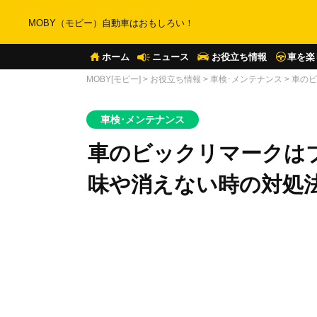
MOBY（モビー）自動車はおもしろい！
ホーム
ニュース
お役立ち情報
車を楽
MOBY[モビー]
>
お役立ち情報
>
車検･メンテナンス
>
車のビ
車検･メンテナンス
車のビックリマークは
味や消えない時の対処