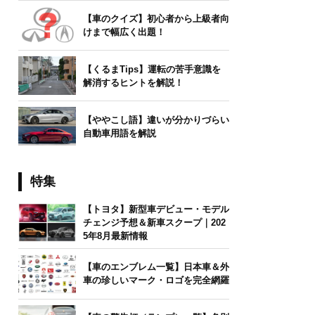
【車のクイズ】初心者から上級者向
けまで幅広く出題！
【くるまTips】運転の苦手意識を
解消するヒントを解説！
【ややこし語】違いが分かりづらい
自動車用語を解説
特集
【トヨタ】新型車デビュー・モデル
チェンジ予想＆新車スクープ｜202
5年8月最新情報
【車のエンブレム一覧】日本車＆外
車の珍しいマーク・ロゴを完全網羅