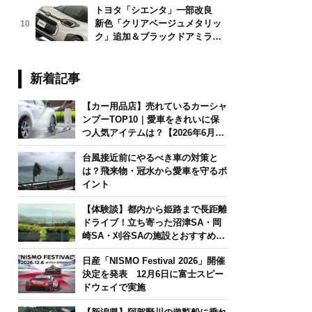
トヨタ「シエンタ」一部改良
新色「クリアベージュメタリッ
10
ク」追加＆ブラックドアミラー
採用
新着記事
【カー用品店】売れているカーシャ
ンプーTOP10｜愛車をきれいに保
つ人気アイテムは？【2026年6月
版】
台風接近前にやるべき車の対策と
は？飛来物・冠水から愛車を守るポ
イント
【体験談】都内から姫路まで長距離
ドライブ！立ち寄った沼津SA・岡
崎SA・刈谷SAの施設とおすすめグ
ルメを紹介
日産「NISMO Festival 2026」開催
決定を発表 12月6日に富士スピー
ドウェイで実施