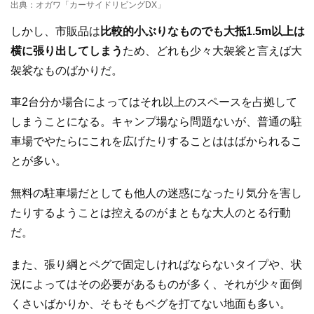
出典：オガワ「カーサイドリビングDX」
しかし、市販品は
比較的小ぶりなものでも大抵1.5m以上は
横に張り出してしまう
ため、どれも少々大袈裟と言えば大
袈裟なものばかりだ。
車2台分か場合によってはそれ以上のスペースを占拠して
しまうことになる。キャンプ場なら問題ないが、普通の駐
車場でやたらにこれを広げたりすることははばかられるこ
とが多い。
無料の駐車場だとしても他人の迷惑になったり気分を害し
たりするようことは控えるのがまともな大人のとる行動
だ。
また、張り綱とペグで固定しければならないタイプや、状
況によってはその必要があるものが多く、それが少々面倒
くさいばかりか、そもそもペグを打てない地面も多い。