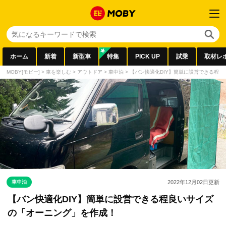
ホーム
新着
新型車
特集
PICK UP
試乗
取材レ
MOBY[モビー]
>
車を楽しむ
>
アウトドア
>
車中泊
>
【バン快適化DIY】簡単に設営できる程
車中泊
2022年12月02日
更新
【バン快適化DIY】簡単に設営できる程良いサイズ
の「オーニング」を作成！