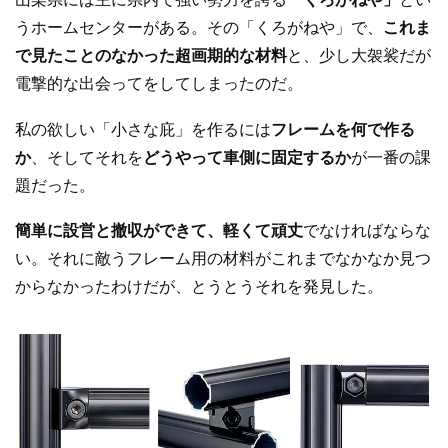
うホームセンターがある。その「くろがねや」で、
これま
で見たことのなかった超画期的な材料
と、少し大袈裟だが
電撃的な出会ってをしてしまったのだ。
私の欲しい「小さな庇」を作るには
フレームを何で作る
か
、そしてそれを
どうやって車側に固定するか
が一番の課
題だった。
簡単に設営と撤収ができて、軽くて頑丈
でなければならな
い。それに敵うフレーム用の材料がこれまでなかなか見つ
からなかったわけだが、とうとうそれを発見した。