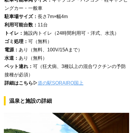
ングカー・一般車
駐車場サイズ：
長さ7m×幅4m
利用可能台数：
11台
トイレ：
施設内トイレ（24時間利用可・洋式、水洗）
ゴミ処理：
可（無料）
電源：
あり（無料、100V/15Aまで）
水道：
あり（無料）
ペット連れ：
可（狂犬病、3種以上の混合ワクチンの予防
接種が必須）
詳細はこちら▷
道の駅SORAIRO国上
温泉と施設の詳細