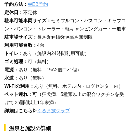
予約方法：
WEB予約
定休日：
不定休
駐車可能車両サイズ：
セミフルコン・バスコン・キャブコ
ン・バンコン・トレーラー・軽キャンピングカー・一般車
駐車場サイズ：
長さ8m×幅6m×高さ無制限
利用可能台数：
4台
トイレ：
あり（施設内24時間利用可能）
ゴミ処理：
可（無料）
電源：
あり（無料、15A2個口×1個）
水道：
あり（無料）
Wi-Fiの利用：
あり（無料、ホテル内・ログセンター内）
ペット連れ：
可（狂犬病、5種類以上の混合ワクチンを受
けて２週間以上1年未満）
詳細はこちら▷
くるま旅クラブ
温泉と施設の詳細