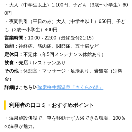
・大人（中学生以上）1,100円、子ども（3歳〜小学生）60
0円
・夜間割引（平日のみ）大人（中学生以上）650円、子ど
も（3歳〜小学生）400円
営業時間：
10:00～22:00（最終受付21:15）
効能：
神経痛、筋肉痛、関節痛、五十肩など
定休日：
不定休（年5回メンテナンス休館あり）
飲食・売店：
レストランあり
その他：
休憩室・マッサージ・足湯あり、岩盤浴（別料
金）
詳細はこちら▷
弥彦桜井郷温泉「さくらの湯」
利用者の口コミ・おすすめポイント
・温泉施設併設で、車を移動せず入浴できる環境、100％
の温泉が魅力。