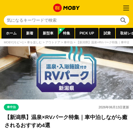
ホーム
新着
新型車
特集
PICK UP
試乗
取材レ
MOBY[モビー]
>
車を楽しむ
>
アウトドア
>
車中泊
>
【新潟県】温泉×RVパーク特集｜車中泊
車中泊
2026年06月13日
更新
【新潟県】温泉×RVパーク特集｜車中泊しながら癒
されるおすすめ4選