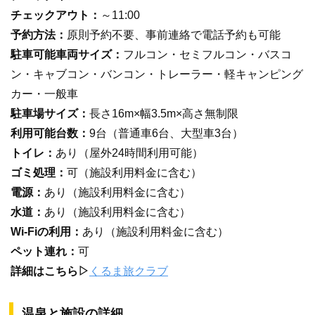
チェックアウト：
～11:00
予約方法：
原則予約不要、事前連絡で電話予約も可能
駐車可能車両サイズ：
フルコン・セミフルコン・バスコ
ン・キャブコン・バンコン・トレーラー・軽キャンピング
カー・一般車
駐車場サイズ：
長さ16m×幅3.5m×高さ無制限
利用可能台数：
9台（普通車6台、大型車3台）
トイレ：
あり（屋外24時間利用可能）
ゴミ処理：
可（施設利用料金に含む）
電源：
あり（施設利用料金に含む）
水道：
あり（施設利用料金に含む）
Wi-Fiの利用：
あり（施設利用料金に含む）
ペット連れ：
可
詳細はこちら▷
くるま旅クラブ
温泉と施設の詳細