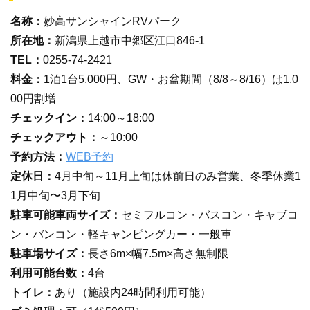
名称：
妙高サンシャインRVパーク
所在地：
新潟県上越市中郷区江口846-1
TEL：
0255-74-2421
料金：
1泊1台5,000円、GW・お盆期間（8/8～8/16）は1,0
00円割増
チェックイン：
14:00～18:00
チェックアウト：
～10:00
予約方法：
WEB予約
定休日：
4月中旬～11月上旬は休前日のみ営業、冬季休業1
1月中旬〜3月下旬
駐車可能車両サイズ：
セミフルコン・バスコン・キャブコ
ン・バンコン・軽キャンピングカー・一般車
駐車場サイズ：
長さ6m×幅7.5m×高さ無制限
利用可能台数：
4台
トイレ：
あり（施設内24時間利用可能）