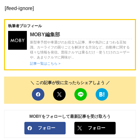
[/feed-ignore]
執筆者プロフィール
MOBY編集部
新型車予想や車選びのお役立ち記事、車や免許にまつわる豆知
識、カーライフの困りごとを解決する方法など、自動車に関する
様々な情報を発信。普段クルマは乗るだけ・使うだけのユーザー
や、あまりクルマに興味が...
記事一覧はこちら >
＼ この記事が役に立ったらシェアしよう ／
MOBYをフォローして最新記事を受け取ろう
フォロー
フォロー