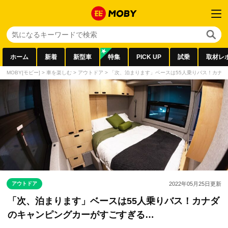
ホーム
新着
新型車
特集
PICK UP
試乗
取材レ
MOBY[モビー]
>
車を楽しむ
>
アウトドア
>
「次、泊まります」ベースは55人乗りバス！カナ
アウトドア
2022年05月25日
更新
「次、泊まります」ベースは55人乗りバス！カナダ
のキャンピングカーがすごすぎる…