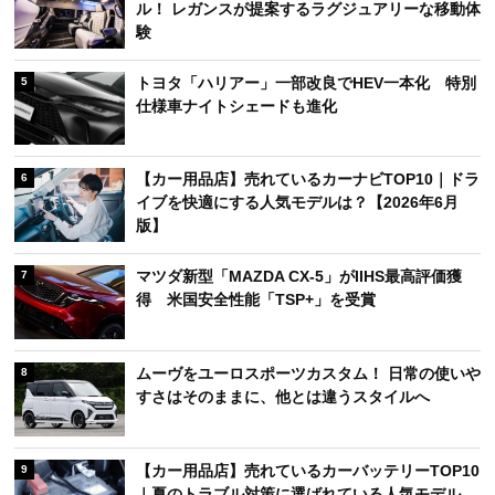
ル！ レガンスが提案するラグジュアリーな移動体
験
トヨタ「ハリアー」一部改良でHEV一本化 特別
5
仕様車ナイトシェードも進化
【カー用品店】売れているカーナビTOP10｜ドラ
6
イブを快適にする人気モデルは？【2026年6月
版】
マツダ新型「MAZDA CX-5」がIIHS最高評価獲
7
得 米国安全性能「TSP+」を受賞
ムーヴをユーロスポーツカスタム！ 日常の使いや
8
すさはそのままに、他とは違うスタイルへ
【カー用品店】売れているカーバッテリーTOP10
9
｜夏のトラブル対策に選ばれている人気モデル