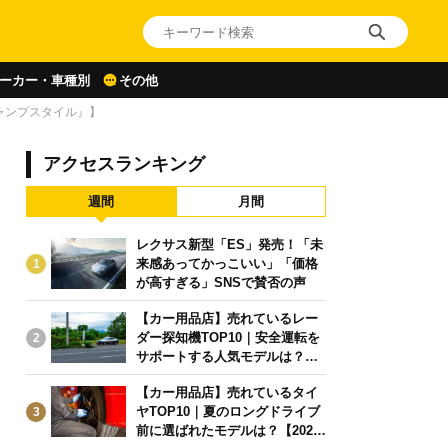
ーカー・車種別
その他
ャンプスタイル』】
アクセスランキング
週間
月間
レクサス新型「ES」発売！「未
来感あってかっこいい」「価格
1
が高すぎる」SNSで賛否の声
【カー用品店】売れているレー
ダー探知機TOP10｜安全運転を
2
サポートする人気モデルは？【2
026年6月版】
【カー用品店】売れているタイ
ヤTOP10｜夏のロングドライブ
3
前に選ばれたモデルは？【2026