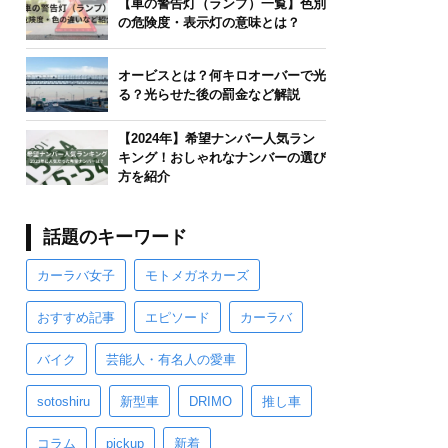
【車の警告灯（ランプ）一覧】色別
の危険度・表示灯の意味とは？
オービスとは？何キロオーバーで光
る？光らせた後の罰金など解説
【2024年】希望ナンバー人気ラン
キング！おしゃれなナンバーの選び
方を紹介
話題のキーワード
カーラバ女子
モトメガネカーズ
おすすめ記事
エピソード
カーラバ
バイク
芸能人・有名人の愛車
sotoshiru
新型車
DRIMO
推し車
コラム
pickup
新着