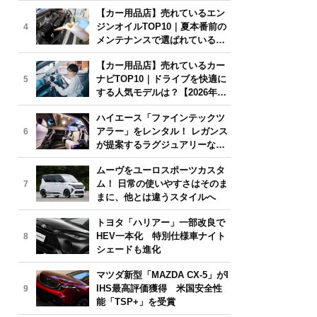
年6月版】
【カー用品店】売れているエン
ジンオイルTOP10｜夏本番前の
4
メンテナンスで選ばれている人
気モデルは？【2026年6月版】
【カー用品店】売れているカー
ナビTOP10｜ドライブを快適に
5
する人気モデルは？【2026年6
月版】
ハイエース「ファインテックツ
アラー」をレンタル！ レガンス
6
が提案するラグジュアリーな移
動体験
ムーヴをユーロスポーツカスタ
ム！ 日常の使いやすさはそのま
7
まに、他とは違うスタイルへ
トヨタ「ハリアー」一部改良で
HEV一本化 特別仕様車ナイト
8
シェードも進化
マツダ新型「MAZDA CX-5」がI
IHS最高評価獲得 米国安全性
9
能「TSP+」を受賞