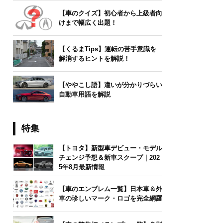
【車のクイズ】初心者から上級者向
けまで幅広く出題！
【くるまTips】運転の苦手意識を
解消するヒントを解説！
【ややこし語】違いが分かりづらい
自動車用語を解説
特集
【トヨタ】新型車デビュー・モデル
チェンジ予想＆新車スクープ｜202
5年8月最新情報
【車のエンブレム一覧】日本車＆外
車の珍しいマーク・ロゴを完全網羅