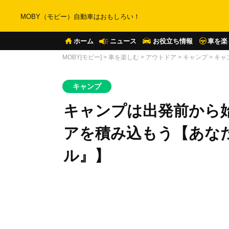
MOBY（モビー）自動車はおもしろい！
ホーム
ニュース
お役立ち情報
車を楽
MOBY[モビー]
>
車を楽しむ
>
アウトドア
>
キャンプ
>
キャ
キャンプ
キャンプは出発前から始
アを積み込もう【あな
ル』】