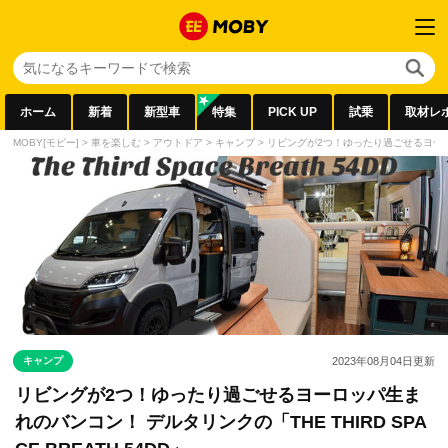
ホーム
新着
新型車
特集
PICK UP
試乗
取材レ
MOBY[モビー]
>
車を楽しむ
>
アウトドア
>
キャンプ
>
リビングが2つ！ゆったり過ごせるヨーロッパ生
キャンプ
2023年08月04日
更新
リビングが2つ！ゆったり過ごせるヨーロッパ生ま
れのバンコン！ デルタリンクの「THE THIRD SPA