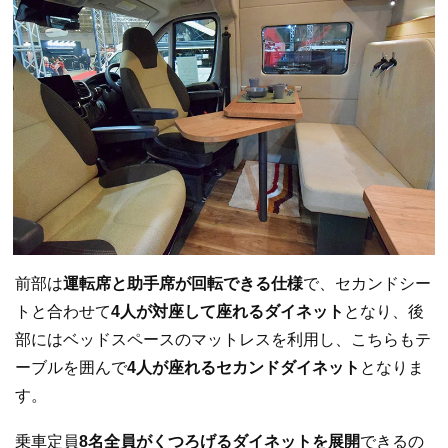
前部は
運転席と助手席が回転できる仕様
で、セカンドシー
トと合わせて
4人が対座して座れるダイネット
となり、後
部にはベッドスペースのマットレスを利用し、こちらもテ
ーブルを囲んで
4人が座れるセカンドダイネット
となりま
す。
乗車定員
8名全員がくつろげるダイネットを展開
できるの