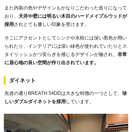
また内装の色やデザインもかなりこだわった造りになって
おり、
天井や壁には明るい木目のハードメイプルウッドが
採用
されとても優しい印象を受けます。
そこにアクセントとしてシンクや水栓には深い黒色が用い
られたり、インテリアには深い緑色が使われていたりとス
タイリッシュかつ安らぎを感じるデザインが施され、
非常
に居心地の良い空間が作り出されています。
ダイネット
先述の通りBREATH 54DDは大きな特徴の一つとして、
珍
しいダブルダイネットを採用
しています。