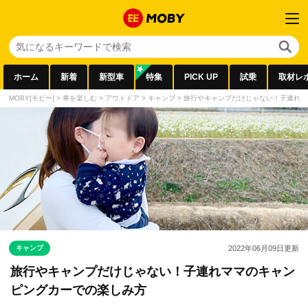
ホーム
新着
新型車
特集
PICK UP
試乗
取材レ
MOBY[モビー]
>
車を楽しむ
>
アウトドア
>
キャンプ
>
旅行やキャンプだけじゃない！子連れマ
キャンプ
2022年06月09日
更新
旅行やキャンプだけじゃない！子連れママのキャン
ピングカーでの楽しみ方