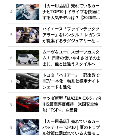
気モデルは？【2026年6月版】
【カー用品店】売れているカー
ナビTOP10｜ドライブを快適に
4
する人気モデルは？【2026年6
月版】
ハイエース「ファインテックツ
アラー」をレンタル！ レガンス
5
が提案するラグジュアリーな移
動体験
ムーヴをユーロスポーツカスタ
ム！ 日常の使いやすさはそのま
6
まに、他とは違うスタイルへ
トヨタ「ハリアー」一部改良で
HEV一本化 特別仕様車ナイト
7
シェードも進化
マツダ新型「MAZDA CX-5」がI
IHS最高評価獲得 米国安全性
8
能「TSP+」を受賞
【カー用品店】売れているカー
バッテリーTOP10｜夏のトラブ
9
ル対策に選ばれている人気モデ
ルは？【2026年6月版】