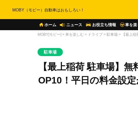
MOBY（モビー）自動車はおもしろい！
ホーム
ニュース
お役立ち情報
車を楽
MOBY[モビー]
>
車を楽しむ
>
ドライブ
>
駐車場
>
【最上稲
駐車場
【最上稲荷 駐車場】無
OP10！平日の料金設