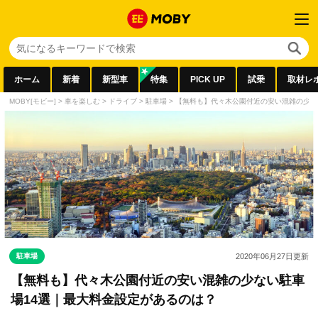
ホーム
新着
新型車
特集
PICK UP
試乗
取材レ
MOBY[モビー]
>
車を楽しむ
>
ドライブ
>
駐車場
>
【無料も】代々木公園付近の安い混雑の少な
駐車場
2020年06月27日
更新
【無料も】代々木公園付近の安い混雑の少ない駐車
場14選｜最大料金設定があるのは？