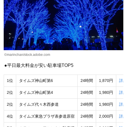
©marinchan/stock.adobe.com
●平日最大料金が安い駐車場TOP5
1位
タイムズ神山町第6
24時間
1,870円
詳細
2位
タイムズ神山町第4
24時間
1,980円
詳細
2位
タイムズ代々木西参道
24時間
1,980円
詳細
4位
タイムズ東急プラザ表参道原宿
24時間
2,000円
詳細