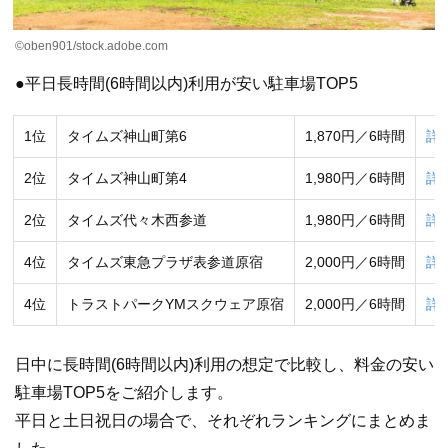
©oben901/stock.adobe.com
●平日長時間(6時間以内)利用が安い駐車場TOP5
1位
タイムズ神山町第6
1,870円／6時間
詳
2位
タイムズ神山町第4
1,980円／6時間
詳
2位
タイムズ代々木西参道
1,980円／6時間
詳
4位
タイムズ東急プラザ表参道原宿
2,000円／6時間
詳
4位
トラストパークYMスクウェア原宿
2,000円／6時間
詳
日中に長時間(6時間以内)利用の想定で比較し、料金の安い
駐車場TOP5をご紹介します。
平日と土日祝日の場合で、それぞれランキングにまとめま