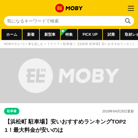
ホーム
新着
新型車
特集
PICK UP
試乗
取材レ
MOBY[モビー]
>
車を楽しむ
>
ドライブ
>
駐車場
>
【浜松町 駐車場】安いおすすめランキングT
駐車場
2018年04月25日
更新
【浜松町 駐車場】安いおすすめランキングTOP2
1！最大料金が安いのは