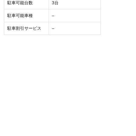
駐車可能台数
3台
駐車可能車種
–
駐車割引サービス
–