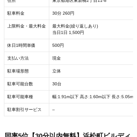
住所
東京都港区東新橋2丁目11-8
駐車料金
30分 260円
上限料金・最大料金
最大料金(繰り返しあり)
当日1日 1,500円
休日1時間単価
500円
支払い方法
現金
駐車場形態
立体
駐車可能台数
30台
駐車可能車種
幅:1.91m以下 高さ:1.60m以下 長さ:5.05m
駐車割引サービス
–
同率5位【30分以内無料】浜松町ビルディ