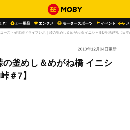
しむ
カー用品
エンタメ
モータースポーツ
イベント
メ
･コース
>
碓氷峠ドライブレポ｜峠の釜めし＆めがね橋 イニシャルD聖地巡礼【日本
2019年12月04日
更新
峠の釜めし＆めがね橋 イニシ
峠＃7】