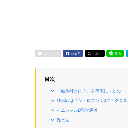
コメント
0
シェア
ポスト
送る
目次
「碓氷峠とは？」を簡潔にまとめ
碓氷峠は「シトロエン C3エアクロス
イニシャルD聖地巡礼
碓氷湖