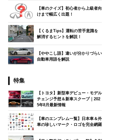
【車のクイズ】初心者から上級者向
けまで幅広く出題！
【くるまTips】運転の苦手意識を
解消するヒントを解説！
【ややこし語】違いが分かりづらい
自動車用語を解説
特集
【トヨタ】新型車デビュー・モデル
チェンジ予想＆新車スクープ｜202
5年8月最新情報
【車のエンブレム一覧】日本車＆外
車の珍しいマーク・ロゴを完全網羅