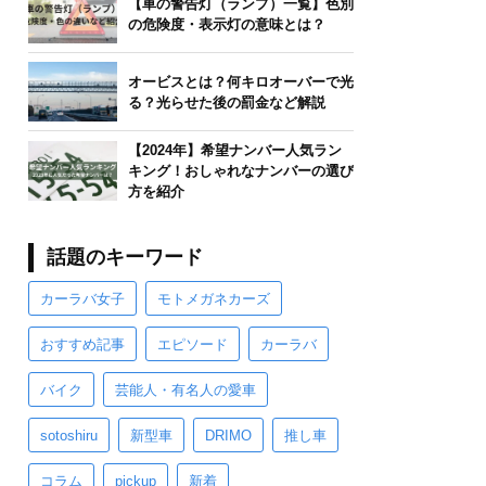
【車の警告灯（ランプ）一覧】色別
の危険度・表示灯の意味とは？
オービスとは？何キロオーバーで光
る？光らせた後の罰金など解説
【2024年】希望ナンバー人気ラン
キング！おしゃれなナンバーの選び
方を紹介
話題のキーワード
カーラバ女子
モトメガネカーズ
おすすめ記事
エピソード
カーラバ
バイク
芸能人・有名人の愛車
sotoshiru
新型車
DRIMO
推し車
コラム
pickup
新着