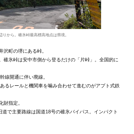
辺りから。碓氷峠最高標高地点は県境。
井沢町の堺にある峠。
。碓氷峠は安中市側から登るだけの「片峠」。全国的に
新幹線開通に伴い廃線。
のあるレールと機関車を噛み合わせて進むのがアプト式鉄
化財指定。
旧道で主要路線は国道18号の碓氷バイパス。インパクト