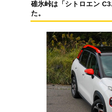
碓氷峠は「シトロエン C
た。