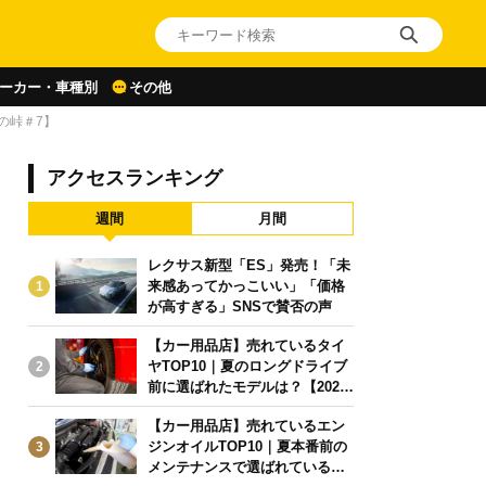
ーカー・車種別
その他
の峠＃7】
アクセスランキング
週間
月間
レクサス新型「ES」発売！「未
来感あってかっこいい」「価格
1
が高すぎる」SNSで賛否の声
【カー用品店】売れているタイ
ヤTOP10｜夏のロングドライブ
2
前に選ばれたモデルは？【2026
年6月版】
【カー用品店】売れているエン
ジンオイルTOP10｜夏本番前の
3
メンテナンスで選ばれている人