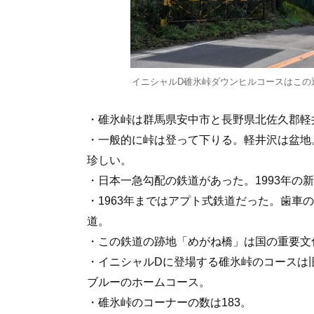
イニシャルD碓氷峠ダウンヒルコースはこの
・碓氷峠は群馬県安中市と長野県北佐久郡軽
・一般的に峠は登って下りる。軽井沢は盆地
珍しい。
・日本一急勾配の鉄道があった。1993年の
・1963年まではアプト式鉄道だった。歯車
道。
・この鉄道の跡地「めがね橋」は国の重要文
・イニシャルDに登場する碓氷峠のコースは
ブルーのホームコース。
・碓氷峠のコーナーの数は183。