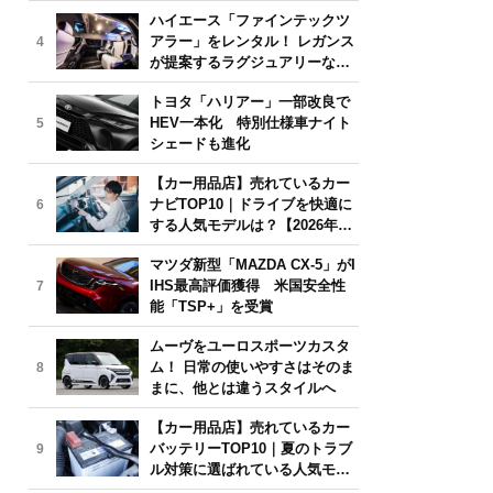
気モデルは？【2026年6月版】
ハイエース「ファインテックツ
アラー」をレンタル！ レガンス
4
が提案するラグジュアリーな移
動体験
トヨタ「ハリアー」一部改良で
HEV一本化 特別仕様車ナイト
5
シェードも進化
【カー用品店】売れているカー
ナビTOP10｜ドライブを快適に
6
する人気モデルは？【2026年6
月版】
マツダ新型「MAZDA CX-5」がI
IHS最高評価獲得 米国安全性
7
能「TSP+」を受賞
ムーヴをユーロスポーツカスタ
ム！ 日常の使いやすさはそのま
8
まに、他とは違うスタイルへ
【カー用品店】売れているカー
バッテリーTOP10｜夏のトラブ
9
ル対策に選ばれている人気モデ
ルは？【2026年6月版】