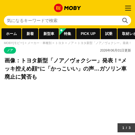
ホーム
新着
新型車
特集
PICK UP
試乗
取材レ
MOBY[モビー]
>
メーカー・車種別
>
トヨタ
>
ノア
>
トヨタ新型「ノア／ヴォクシー」発表！“
ノア
2026年06月01日
更新
画像：トヨタ新型「ノア／ヴォクシー」発表！“メ
ッキ控えめ顔”に「かっこいい」の声…ガソリン車
廃止に賛否も
1
/
3