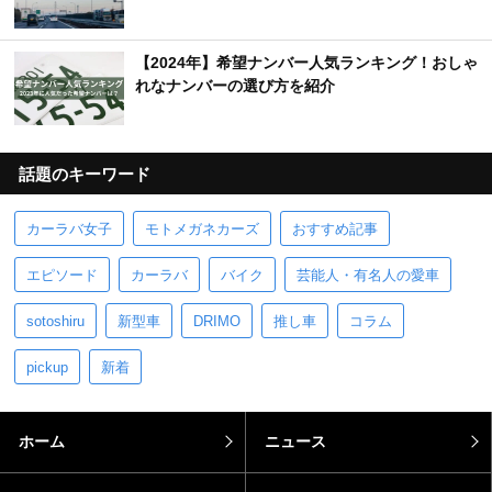
【2024年】希望ナンバー人気ランキング！おしゃ
れなナンバーの選び方を紹介
話題のキーワード
カーラバ女子
モトメガネカーズ
おすすめ記事
エピソード
カーラバ
バイク
芸能人・有名人の愛車
sotoshiru
新型車
DRIMO
推し車
コラム
pickup
新着
ホーム
ニュース