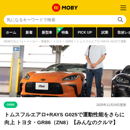
ホーム
新着
新型車
特集
PICK UP
試乗
取材レ
MOBY[モビー]
>
メーカー・車種別
>
トヨタ
>
GR86
>
トムスフルエアロ+RAYS G025で運動
GR86
2025年11月24日
更新
トムスフルエアロ+RAYS G025で運動性能をさらに
向上 トヨタ・GR86（ZN8）【みんなのクルマ】