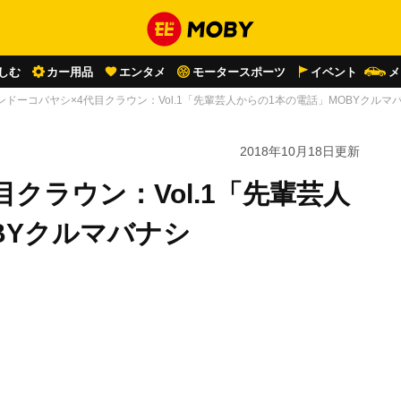
しむ
カー用品
エンタメ
モータースポーツ
イベント
メ
ンドーコバヤシ×4代目クラウン：Vol.1「先輩芸人からの1本の電話」MOBYクルマ
2018年10月18日
更新
クラウン：Vol.1「先輩芸人
BYクルマバナシ