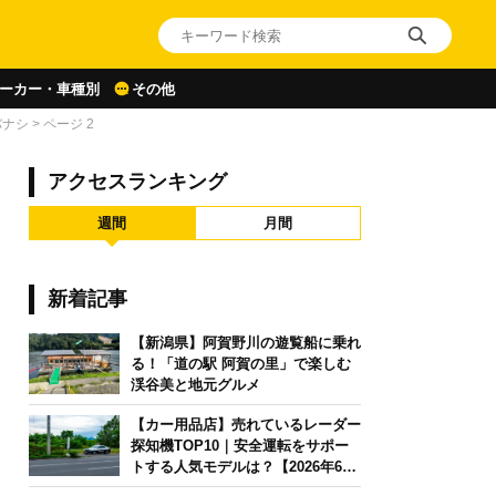
ーカー・車種別
その他
バナシ
>
ページ 2
アクセスランキング
週間
月間
新着記事
【新潟県】阿賀野川の遊覧船に乗れ
る！「道の駅 阿賀の里」で楽しむ
渓谷美と地元グルメ
【カー用品店】売れているレーダー
探知機TOP10｜安全運転をサポー
トする人気モデルは？【2026年6月
版】