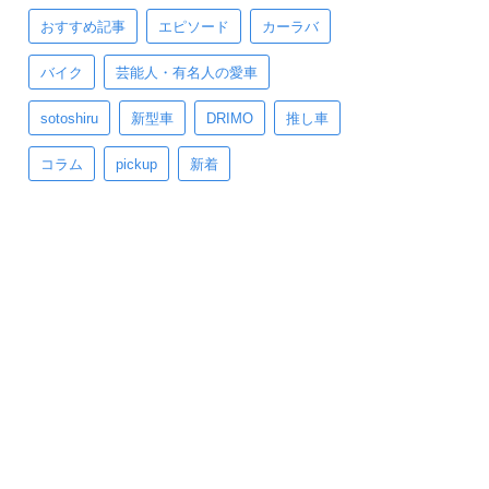
おすすめ記事
エピソード
カーラバ
バイク
芸能人・有名人の愛車
sotoshiru
新型車
DRIMO
推し車
コラム
pickup
新着