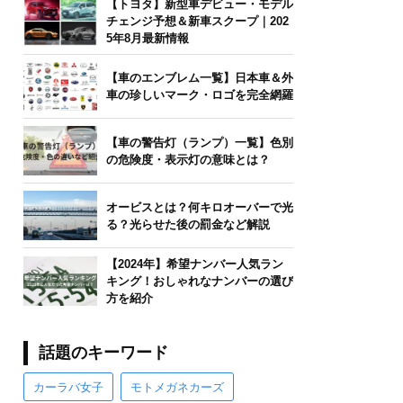
【トヨタ】新型車デビュー・モデル
チェンジ予想＆新車スクープ｜202
5年8月最新情報
【車のエンブレム一覧】日本車＆外
車の珍しいマーク・ロゴを完全網羅
【車の警告灯（ランプ）一覧】色別
の危険度・表示灯の意味とは？
オービスとは？何キロオーバーで光
る？光らせた後の罰金など解説
【2024年】希望ナンバー人気ラン
キング！おしゃれなナンバーの選び
方を紹介
話題のキーワード
カーラバ女子
モトメガネカーズ