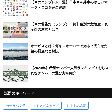
【車のエンブレム一覧】日本車＆外車の珍しいマ
ーク・ロゴを完全網羅
【車の警告灯（ランプ）一覧】色別の危険度・表
示灯の意味とは？
オービスとは？何キロオーバーで光る？光らせた
後の罰金など解説
【2024年】希望ナンバー人気ランキング！おしゃ
れなナンバーの選び方を紹介
話題のキーワード
カーラバ女子
モトメガネカーズ
おすすめ記事