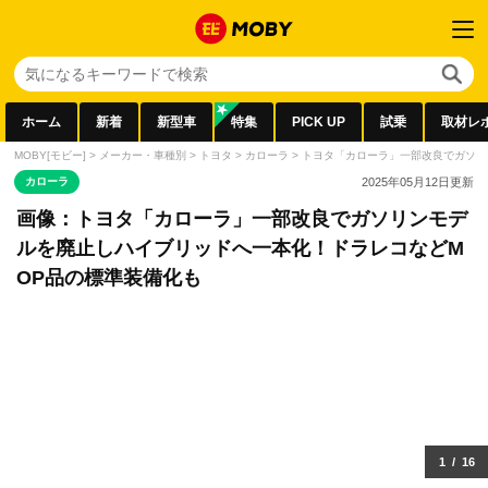
ホーム
新着
新型車
特集
PICK UP
試乗
取材レ
MOBY[モビー]
>
メーカー・車種別
>
トヨタ
>
カローラ
>
トヨタ「カローラ」一部改良でガソリ
カローラ
2025年05月12日
更新
画像：トヨタ「カローラ」一部改良でガソリンモデ
ルを廃止しハイブリッドへ一本化！ドラレコなどM
OP品の標準装備化も
1
/
16