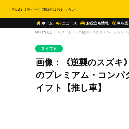
MOBY（モビー）自動車はおもしろい！
ホーム
ニュース
お役立ち情報
車を楽
MOBY[モビー]
>
メーカー・車種別
>
スズキ
>
スイフト
>
《
スイフト
画像：《逆襲のスズキ》
のプレミアム・コンパ
イフト【推し車】