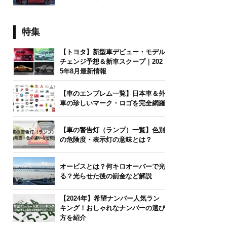
特集
【トヨタ】新型車デビュー・モデル
チェンジ予想＆新車スクープ｜202
5年8月最新情報
【車のエンブレム一覧】日本車＆外
車の珍しいマーク・ロゴを完全網羅
【車の警告灯（ランプ）一覧】色別
の危険度・表示灯の意味とは？
オービスとは？何キロオーバーで光
る？光らせた後の罰金など解説
【2024年】希望ナンバー人気ラン
キング！おしゃれなナンバーの選び
方を紹介