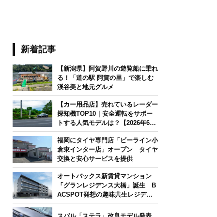
新着記事
【新潟県】阿賀野川の遊覧船に乗れ
る！「道の駅 阿賀の里」で楽しむ
渓谷美と地元グルメ
【カー用品店】売れているレーダー
探知機TOP10｜安全運転をサポー
トする人気モデルは？【2026年6月
版】
福岡にタイヤ専門店「ビーライン小
倉東インター店」オープン タイヤ
交換と安心サービスを提供
オートバックス新賃貸マンション
「グランレジデンス大橋」誕生 B
ACSPOT発想の趣味共生レジデン
ス
スバル「ステラ」改良モデル発表