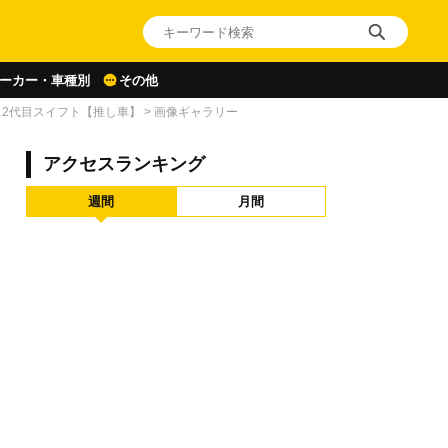
ーカー・車種別
その他
…2代目スイフト【推し車】
>
画像ギャラリー
アクセスランキング
週間
月間