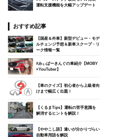
運転支援機能を大幅アップデート
おすすめ記事
【国産＆外車】新型デビュー・モデ
ルチェンジ予想＆新車スクープ・リ
ーク情報一覧
#みぃぱーきんぐの車紹介【MOBY
×YouTuber】
【車のクイズ】初心者から上級者向
けまで幅広く出題！
【くるまTips】運転の苦手意識を
解消するヒントを解説！
【ややこし語】違いが分かりづらい
自動車用語を解説