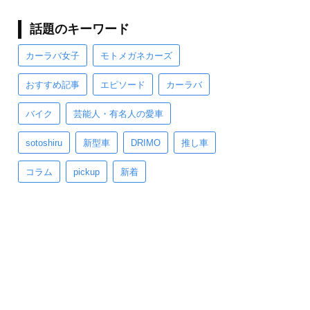
話題のキーワード
カーラバ女子
モトメガネカーズ
おすすめ記事
エピソード
カーラバ
バイク
芸能人・有名人の愛車
sotoshiru
新型車
DRIMO
推し車
コラム
pickup
新着