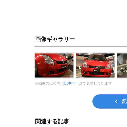
画像ギャラリー
※画像の出典等は
記事ページ
で表示しています
記
関連する記事