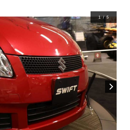
1
/
5