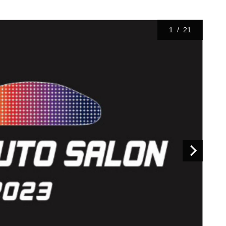
1
/
21