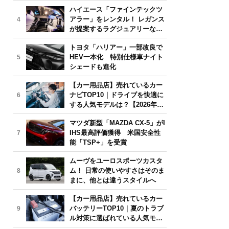
気モデルは？【2026年6月版】
ハイエース「ファインテックツ
アラー」をレンタル！ レガンス
4
が提案するラグジュアリーな移
動体験
トヨタ「ハリアー」一部改良で
HEV一本化 特別仕様車ナイト
5
シェードも進化
【カー用品店】売れているカー
ナビTOP10｜ドライブを快適に
6
する人気モデルは？【2026年6
月版】
マツダ新型「MAZDA CX-5」がI
IHS最高評価獲得 米国安全性
7
能「TSP+」を受賞
ムーヴをユーロスポーツカスタ
ム！ 日常の使いやすさはそのま
8
まに、他とは違うスタイルへ
【カー用品店】売れているカー
バッテリーTOP10｜夏のトラブ
9
ル対策に選ばれている人気モデ
ルは？【2026年6月版】