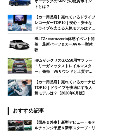
オーテックのSNSでの絶賛ポイン
トとは？
【カー用品店】売れているドライブ
レコーダーTOP10｜安心・安全な
ドライブを支える人気モデルは？
【2026年6月版】
BLITZ×carrozzeria体感イベント開
催 最新パーツ＆カーAVを一挙体
験
HKSがレクサスGX550用マフラー
「リーガマックストレイルマスタ
ー」発売 V6サウンドと上質デザ
インを両立
【カー用品店】売れているカーナビ
TOP10｜ドライブを快適にする人
気モデルは？【2026年6月版】
おすすめ記事
【国産＆外車】新型デビュー・モデ
ルチェンジ予想＆新車スクープ・リ