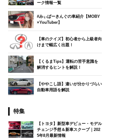
ーク情報一覧
#みぃぱーきんぐの車紹介【MOBY
×YouTuber】
【車のクイズ】初心者から上級者向
けまで幅広く出題！
【くるまTips】運転の苦手意識を
解消するヒントを解説！
【ややこし語】違いが分かりづらい
自動車用語を解説
特集
【トヨタ】新型車デビュー・モデル
チェンジ予想＆新車スクープ｜202
5年8月最新情報