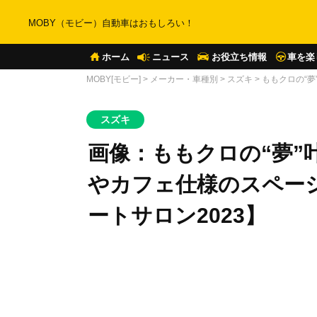
MOBY（モビー）自動車はおもしろい！
ホーム
ニュース
お役立ち情報
車を楽
MOBY[モビー]
>
メーカー・車種別
>
スズキ
>
ももクロの“
スズキ
画像：ももクロの“夢”
やカフェ仕様のスペー
ートサロン2023】