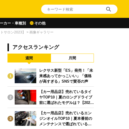
ーカー・車種別
その他
サロン2023】
>
画像ギャラリー
アクセスランキング
週間
月間
レクサス新型「ES」発売！「未
来感あってかっこいい」「価格
1
が高すぎる」SNSで賛否の声
【カー用品店】売れているタイ
ヤTOP10｜夏のロングドライブ
2
前に選ばれたモデルは？【2026
年6月版】
【カー用品店】売れているエン
ジンオイルTOP10｜夏本番前の
3
メンテナンスで選ばれている人