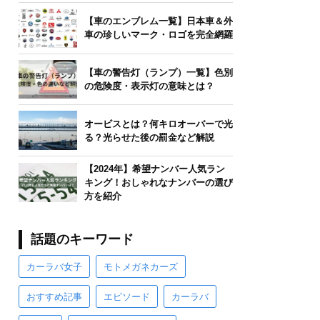
【車のエンブレム一覧】日本車＆外
車の珍しいマーク・ロゴを完全網羅
【車の警告灯（ランプ）一覧】色別
の危険度・表示灯の意味とは？
オービスとは？何キロオーバーで光
る？光らせた後の罰金など解説
【2024年】希望ナンバー人気ラン
キング！おしゃれなナンバーの選び
方を紹介
話題のキーワード
カーラバ女子
モトメガネカーズ
おすすめ記事
エピソード
カーラバ