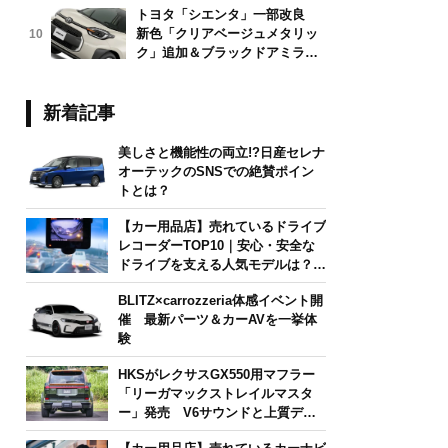
トヨタ「シエンタ」一部改良
新色「クリアベージュメタリッ
10
ク」追加＆ブラックドアミラー
採用
新着記事
美しさと機能性の両立!?日産セレナ
オーテックのSNSでの絶賛ポイン
トとは？
【カー用品店】売れているドライブ
レコーダーTOP10｜安心・安全な
ドライブを支える人気モデルは？
【2026年6月版】
BLITZ×carrozzeria体感イベント開
催 最新パーツ＆カーAVを一挙体
験
HKSがレクサスGX550用マフラー
「リーガマックストレイルマスタ
ー」発売 V6サウンドと上質デザ
インを両立