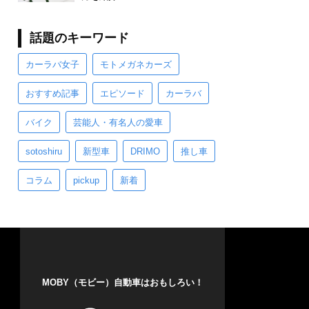
話題のキーワード
カーラバ女子
モトメガネカーズ
おすすめ記事
エピソード
カーラバ
バイク
芸能人・有名人の愛車
sotoshiru
新型車
DRIMO
推し車
コラム
pickup
新着
MOBY（モビー）自動車はおもしろい！