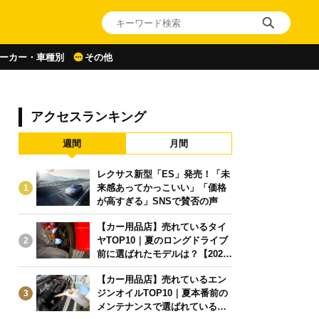
ーカー・車種別
その他
アクセスランキング
週間
月間
レクサス新型「ES」発売！「未
来感あってかっこいい」「価格
1
が高すぎる」SNSで賛否の声
【カー用品店】売れているタイ
ヤTOP10｜夏のロングドライブ
2
前に選ばれたモデルは？【2026
年6月版】
【カー用品店】売れているエン
ジンオイルTOP10｜夏本番前の
3
メンテナンスで選ばれている人