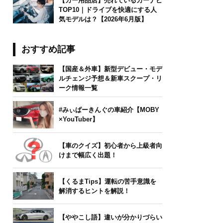
【カー用品店】売れているカーナビ
TOP10｜ドライブを快適にする人
気モデルは？【2026年6月版】
おすすめ記事
【国産＆外車】新型デビュー・モデ
ルチェンジ予想＆新車スクープ・リ
ーク情報一覧
#みぃぱーきんぐの車紹介【MOBY
×YouTuber】
【車のクイズ】初心者から上級者向
けまで幅広く出題！
【くるまTips】運転の苦手意識を
解消するヒントを解説！
【ややこし語】違いが分かりづらい