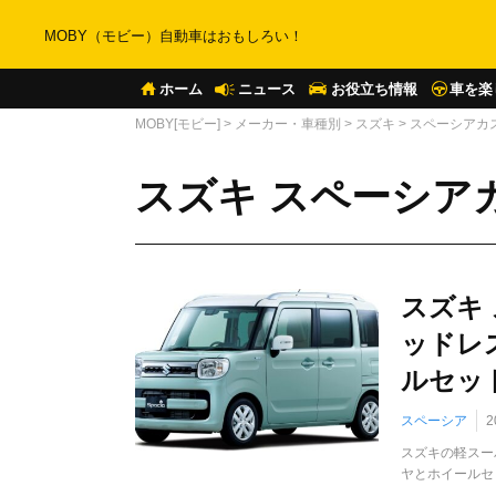
MOBY（モビー）自動車はおもしろい！
ホーム
ニュース
お役立ち情報
車を楽
MOBY[モビー]
>
メーカー・車種別
>
スズキ
>
スペーシアカ
スズキ スペーシア
スズキ
ッドレ
ルセット
スペーシア
2
スズキの軽スー
ヤとホイールセ