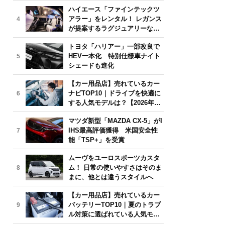
気モデルは？【2026年6月版】
ハイエース「ファインテックツ
アラー」をレンタル！ レガンス
4
が提案するラグジュアリーな移
動体験
トヨタ「ハリアー」一部改良で
HEV一本化 特別仕様車ナイト
5
シェードも進化
【カー用品店】売れているカー
ナビTOP10｜ドライブを快適に
6
する人気モデルは？【2026年6
月版】
マツダ新型「MAZDA CX-5」がI
IHS最高評価獲得 米国安全性
7
能「TSP+」を受賞
ムーヴをユーロスポーツカスタ
ム！ 日常の使いやすさはそのま
8
まに、他とは違うスタイルへ
【カー用品店】売れているカー
バッテリーTOP10｜夏のトラブ
9
ル対策に選ばれている人気モデ
ルは？【2026年6月版】