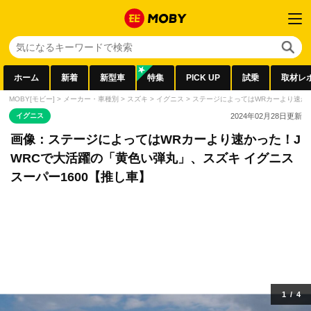
ホーム
新着
新型車
特集
PICK UP
試乗
取材レ
MOBY[モビー]
>
メーカー・車種別
>
スズキ
>
イグニス
>
ステージによってはWRカーより速かっ
イグニス
2024年02月28日
更新
画像：ステージによってはWRカーより速かった！J
WRCで大活躍の「黄色い弾丸」、スズキ イグニス
スーパー1600【推し車】
1
/
4