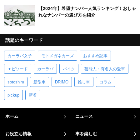
【2024年】希望ナンバー人気ランキング！おしゃ
れなナンバーの選び方を紹介
話題のキーワード
カーラバ女子
モトメガネカーズ
おすすめ記事
エピソード
カーラバ
バイク
芸能人・有名人の愛車
sotoshiru
新型車
DRIMO
推し車
コラム
pickup
新着
ホーム
ニュース
お役立ち情報
車を楽しむ