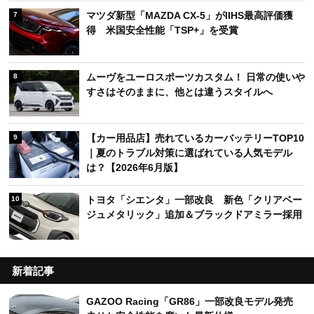
マツダ新型「MAZDA CX-5」がIIHS最高評価獲
7
得 米国安全性能「TSP+」を受賞
ムーヴをユーロスポーツカスタム！ 日常の使いや
8
すさはそのままに、他とは違うスタイルへ
【カー用品店】売れているカーバッテリーTOP10
9
｜夏のトラブル対策に選ばれている人気モデル
は？【2026年6月版】
トヨタ「シエンタ」一部改良 新色「クリアベー
10
ジュメタリック」追加＆ブラックドアミラー採用
新着記事
GAZOO Racing「GR86」一部改良モデル発売