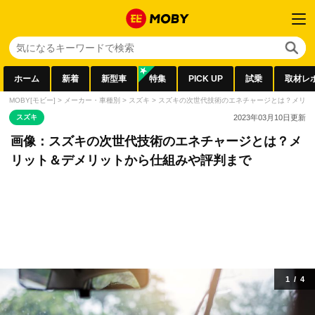
ホーム
新着
新型車
特集
PICK UP
試乗
取材レ
MOBY[モビー]
>
メーカー・車種別
>
スズキ
>
スズキの次世代技術のエネチャージとは？メリッ
スズキ
2023年03月10日
更新
画像：スズキの次世代技術のエネチャージとは？メ
リット＆デメリットから仕組みや評判まで
1
/
4