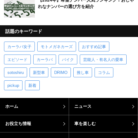
【2024年】希望ナンバー人気ランキング！おしゃ
れなナンバーの選び方を紹介
話題のキーワード
カーラバ女子
モトメガネカーズ
おすすめ記事
エピソード
カーラバ
バイク
芸能人・有名人の愛車
sotoshiru
新型車
DRIMO
推し車
コラム
pickup
新着
ホーム
ニュース
お役立ち情報
車を楽しむ