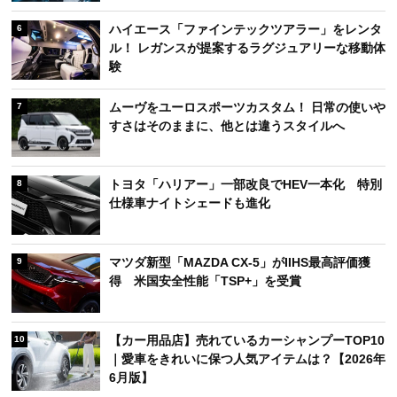
ハイエース「ファインテックツアラー」をレンタ
6
ル！ レガンスが提案するラグジュアリーな移動体
験
ムーヴをユーロスポーツカスタム！ 日常の使いや
7
すさはそのままに、他とは違うスタイルへ
トヨタ「ハリアー」一部改良でHEV一本化 特別
8
仕様車ナイトシェードも進化
マツダ新型「MAZDA CX-5」がIIHS最高評価獲
9
得 米国安全性能「TSP+」を受賞
【カー用品店】売れているカーシャンプーTOP10
10
｜愛車をきれいに保つ人気アイテムは？【2026年
6月版】