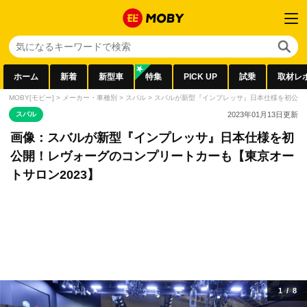
ホーム
新着
新型車
特集
PICK UP
試乗
取材レ
MOBY[モビー]
>
メーカー・車種別
>
スバル
>
スバルが新型『インプレッサ』日本仕様を初公開！
スバル
2023年01月13日
更新
画像：スバルが新型『インプレッサ』日本仕様を初
公開！レヴォーグのコンプリートカーも【東京オー
トサロン2023】
1
/
8