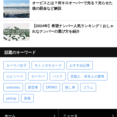
オービスとは？何キロオーバーで光る？光らせた
後の罰金など解説
【2024年】希望ナンバー人気ランキング！おしゃ
れなナンバーの選び方を紹介
話題のキーワード
カーラバ女子
モトメガネカーズ
おすすめ記事
エピソード
カーラバ
バイク
芸能人・有名人の愛車
sotoshiru
新型車
DRIMO
推し車
コラム
pickup
新着
ホーム
ニュース