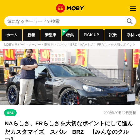
ホーム
新着
新型車
特集
PICK UP
試乗
取材レ
MOBY[モビー]
>
メーカー・車種別
>
スバル
>
BRZ
>
NAらしさ、FRらしさを大切なポイントに
BRZ
2025年09月12日
更新
NAらしさ、FRらしさを大切なポイントにして進ん
だカスタマイズ スバル BRZ 【みんなのクル