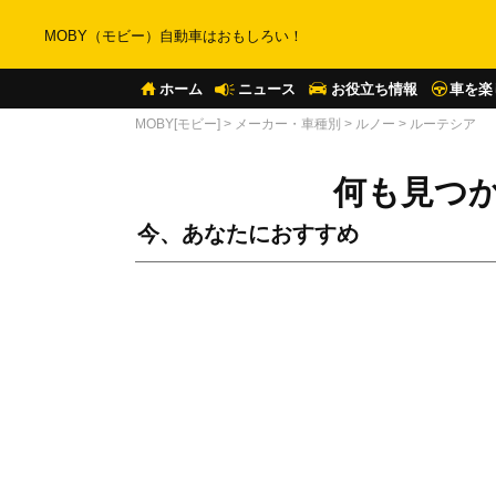
MOBY（モビー）自動車はおもしろい！
ホーム
ニュース
お役立ち情報
車を楽
MOBY[モビー]
>
メーカー・車種別
>
ルノー
>
ルーテシア
何も見つ
今、あなたにおすすめ