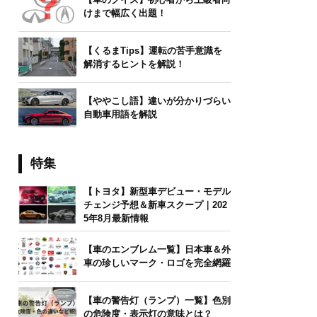
けまで幅広く出題！
【くるまTips】運転の苦手意識を
解消するヒントを解説！
【ややこし語】違いが分かりづらい
自動車用語を解説
特集
【トヨタ】新型車デビュー・モデル
チェンジ予想＆新車スクープ｜202
5年8月最新情報
【車のエンブレム一覧】日本車＆外
車の珍しいマーク・ロゴを完全網羅
【車の警告灯（ランプ）一覧】色別
の危険度・表示灯の意味とは？