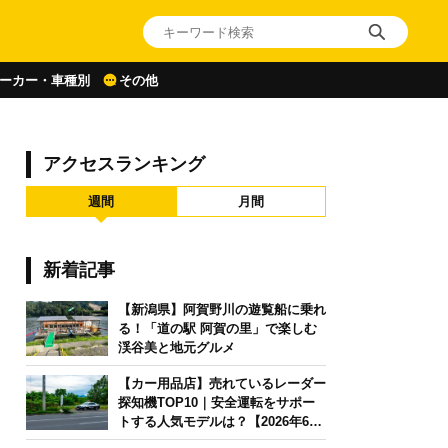
ーカー・車種別
その他
アクセスランキング
週間
月間
新着記事
【新潟県】阿賀野川の遊覧船に乗れ
る！「道の駅 阿賀の里」で楽しむ
渓谷美と地元グルメ
【カー用品店】売れているレーダー
探知機TOP10｜安全運転をサポー
トする人気モデルは？【2026年6月
版】