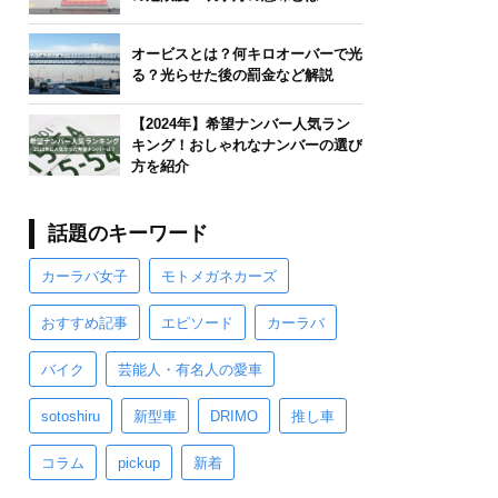
オービスとは？何キロオーバーで光
る？光らせた後の罰金など解説
【2024年】希望ナンバー人気ラン
キング！おしゃれなナンバーの選び
方を紹介
話題のキーワード
カーラバ女子
モトメガネカーズ
おすすめ記事
エピソード
カーラバ
バイク
芸能人・有名人の愛車
sotoshiru
新型車
DRIMO
推し車
コラム
pickup
新着