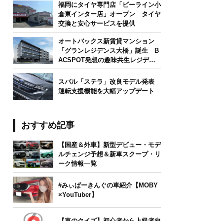
福岡にタイヤ専門店「ビーライン小
倉東インター店」オープン タイヤ
交換と安心サービスを提供
オートバックス新賃貸マンション
「グランレジデンス大橋」誕生 B
ACSPOT発想の趣味共生レジデン
ス
スバル「ステラ」改良モデル発表
運転支援機能を大幅アップデート
おすすめ記事
【国産＆外車】新型デビュー・モデ
ルチェンジ予想＆新車スクープ・リ
ーク情報一覧
#みぃぱーきんぐの車紹介【MOBY
×YouTuber】
【車のクイズ】初心者から上級者向