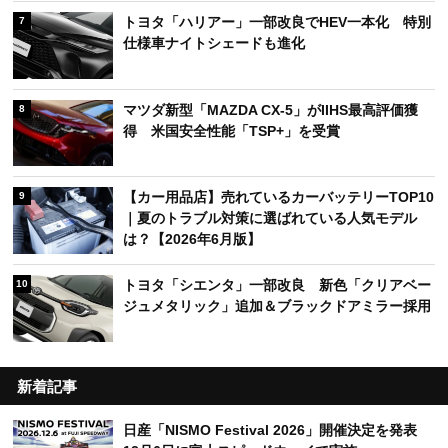
トヨタ「ハリアー」一部改良でHEV一本化 特別
7
仕様車ナイトシェードも進化
マツダ新型「MAZDA CX-5」がIIHS最高評価獲
8
得 米国安全性能「TSP+」を受賞
【カー用品店】売れているカーバッテリーTOP10
9
｜夏のトラブル対策に選ばれている人気モデル
は？【2026年6月版】
トヨタ「シエンタ」一部改良 新色「クリアベー
10
ジュメタリック」追加＆ブラックドアミラー採用
新着記事
日産「NISMO Festival 2026」開催決定を発表