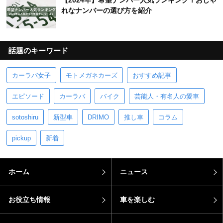
【2024年】希望ナンバー人気ランキング！おしゃ
れなナンバーの選び方を紹介
話題のキーワード
カーラバ女子
モトメガネカーズ
おすすめ記事
エピソード
カーラバ
バイク
芸能人・有名人の愛車
sotoshiru
新型車
DRIMO
推し車
コラム
pickup
新着
ホーム
ニュース
お役立ち情報
車を楽しむ