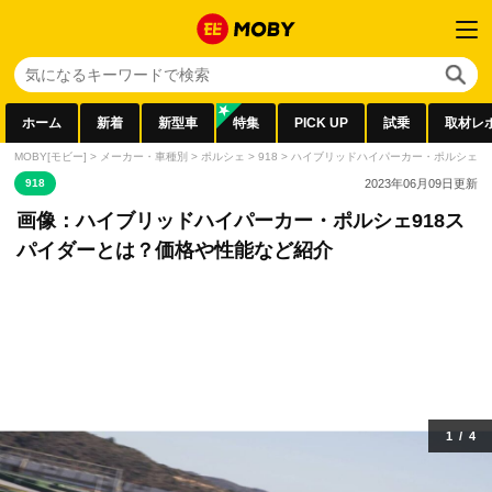
ホーム
新着
新型車
特集
PICK UP
試乗
取材レ
MOBY[モビー]
>
メーカー・車種別
>
ポルシェ
>
918
>
ハイブリッドハイパーカー・ポルシェ9
918
2023年06月09日
更新
画像：ハイブリッドハイパーカー・ポルシェ918ス
パイダーとは？価格や性能など紹介
1
/
4