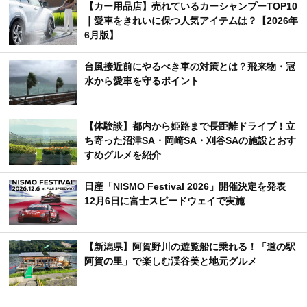
【カー用品店】売れているカーシャンプーTOP10
｜愛車をきれいに保つ人気アイテムは？【2026年
6月版】
台風接近前にやるべき車の対策とは？飛来物・冠
水から愛車を守るポイント
【体験談】都内から姫路まで長距離ドライブ！立
ち寄った沼津SA・岡崎SA・刈谷SAの施設とおす
すめグルメを紹介
日産「NISMO Festival 2026」開催決定を発表
12月6日に富士スピードウェイで実施
【新潟県】阿賀野川の遊覧船に乗れる！「道の駅
阿賀の里」で楽しむ渓谷美と地元グルメ