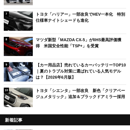
トヨタ「ハリアー」一部改良でHEV一本化 特別
7
仕様車ナイトシェードも進化
マツダ新型「MAZDA CX-5」がIIHS最高評価獲
8
得 米国安全性能「TSP+」を受賞
【カー用品店】売れているカーバッテリーTOP10
9
｜夏のトラブル対策に選ばれている人気モデル
は？【2026年6月版】
トヨタ「シエンタ」一部改良 新色「クリアベー
10
ジュメタリック」追加＆ブラックドアミラー採用
新着記事