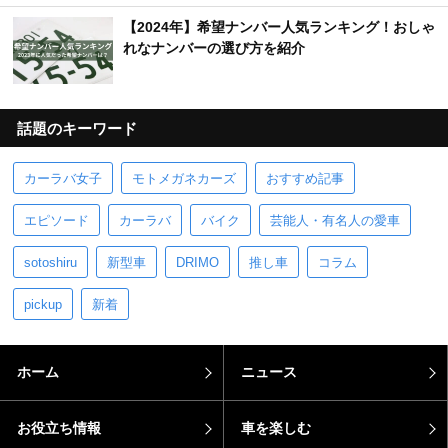
【2024年】希望ナンバー人気ランキング！おしゃ
れなナンバーの選び方を紹介
話題のキーワード
カーラバ女子
モトメガネカーズ
おすすめ記事
エピソード
カーラバ
バイク
芸能人・有名人の愛車
sotoshiru
新型車
DRIMO
推し車
コラム
pickup
新着
ホーム
ニュース
お役立ち情報
車を楽しむ