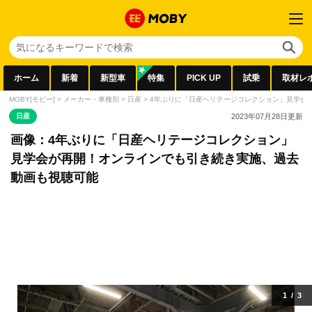
ホーム
新着
新型車
特集
PICK UP
試乗
取材レ
MOBY[モビー]
>
メーカー・車種別
>
日産
>
4年ぶりに「日産ヘリテージコレクション」見学会
日産
2023年07月28日
更新
画像：4年ぶりに「日産ヘリテージコレクション」
見学会が再開！オンラインでも引き続き実施、過去
動画も視聴可能
1
/
3