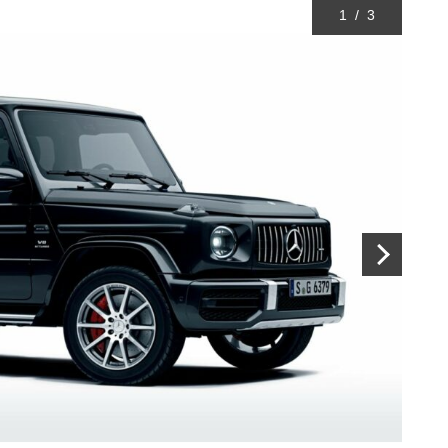
1
/
3