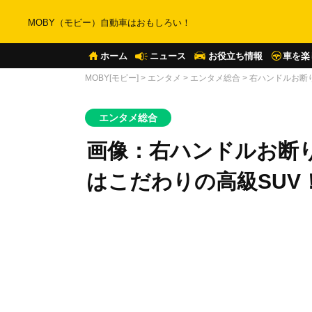
MOBY（モビー）自動車はおもしろい！
ホーム
ニュース
お役立ち情報
車を楽
MOBY[モビー]
>
エンタメ
>
エンタメ総合
>
右ハンドルお断
エンタメ総合
画像：右ハンドルお断
はこだわりの高級SUV