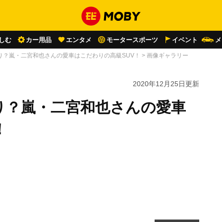
しむ
カー用品
エンタメ
モータースポーツ
イベント
メ
り？嵐・二宮和也さんの愛車はこだわりの高級SUV！
>
画像ギャラリー
2020年12月25日
更新
り？嵐・二宮和也さんの愛車
！