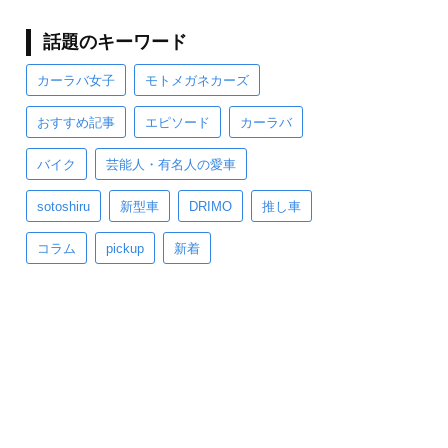
話題のキーワード
カーラバ女子
モトメガネカーズ
おすすめ記事
エピソード
カーラバ
バイク
芸能人・有名人の愛車
sotoshiru
新型車
DRIMO
推し車
コラム
pickup
新着