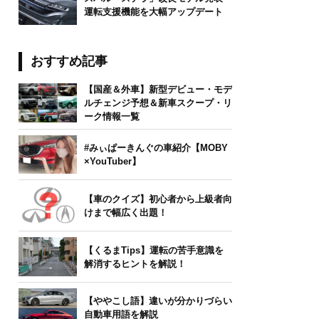
運転支援機能を大幅アップデート
おすすめ記事
【国産＆外車】新型デビュー・モデ
ルチェンジ予想＆新車スクープ・リ
ーク情報一覧
#みぃぱーきんぐの車紹介【MOBY
×YouTuber】
【車のクイズ】初心者から上級者向
けまで幅広く出題！
【くるまTips】運転の苦手意識を
解消するヒントを解説！
【ややこし語】違いが分かりづらい
自動車用語を解説