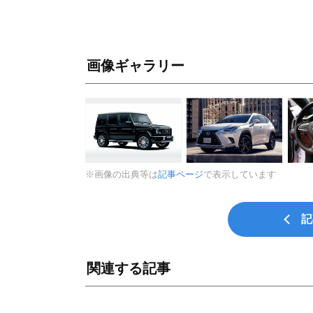
画像ギャラリー
※画像の出典等は
記事ページ
で表示しています
記
関連する記事