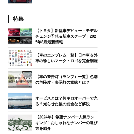
特集
【トヨタ】新型車デビュー・モデル
チェンジ予想＆新車スクープ｜202
5年8月最新情報
【車のエンブレム一覧】日本車＆外
車の珍しいマーク・ロゴを完全網羅
【車の警告灯（ランプ）一覧】色別
の危険度・表示灯の意味とは？
オービスとは？何キロオーバーで光
る？光らせた後の罰金など解説
【2024年】希望ナンバー人気ラン
キング！おしゃれなナンバーの選び
方を紹介