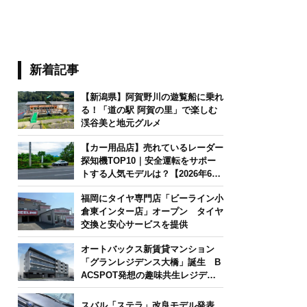
新着記事
【新潟県】阿賀野川の遊覧船に乗れ
る！「道の駅 阿賀の里」で楽しむ
渓谷美と地元グルメ
【カー用品店】売れているレーダー
探知機TOP10｜安全運転をサポー
トする人気モデルは？【2026年6月
版】
福岡にタイヤ専門店「ビーライン小
倉東インター店」オープン タイヤ
交換と安心サービスを提供
オートバックス新賃貸マンション
「グランレジデンス大橋」誕生 B
ACSPOT発想の趣味共生レジデン
ス
スバル「ステラ」改良モデル発表