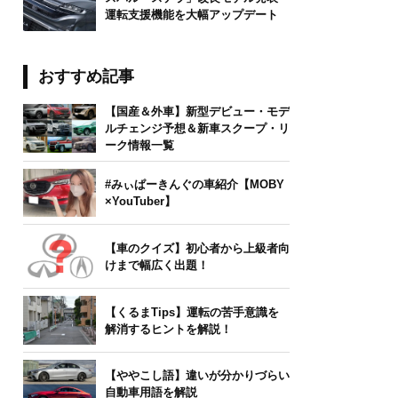
運転支援機能を大幅アップデート
おすすめ記事
【国産＆外車】新型デビュー・モデ
ルチェンジ予想＆新車スクープ・リ
ーク情報一覧
#みぃぱーきんぐの車紹介【MOBY
×YouTuber】
【車のクイズ】初心者から上級者向
けまで幅広く出題！
【くるまTips】運転の苦手意識を
解消するヒントを解説！
【ややこし語】違いが分かりづらい
自動車用語を解説