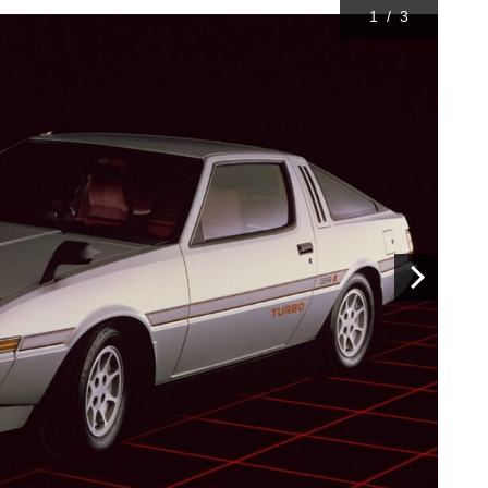
1
/
3