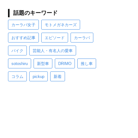
話題のキーワード
カーラバ女子
モトメガネカーズ
おすすめ記事
エピソード
カーラバ
バイク
芸能人・有名人の愛車
sotoshiru
新型車
DRIMO
推し車
コラム
pickup
新着