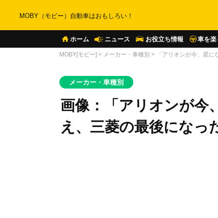
MOBY（モビー）自動車はおもしろい！
ホーム
ニュース
お役立ち情報
車を楽
MOBY[モビー]
>
メーカー・車種別
>
「アリオンが今、星に
メーカー・車種別
画像：「アリオンが今
え、三菱の最後になっ