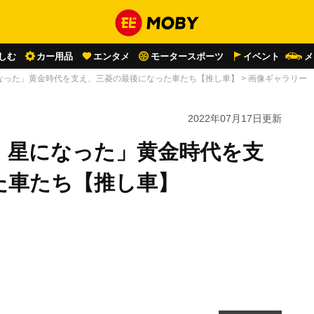
しむ
カー用品
エンタメ
モータースポーツ
イベント
メ
なった」黄金時代を支え、三菱の最後になった車たち【推し車】
>
画像ギャラリー
2022年07月17日
更新
、星になった」黄金時代を支
た車たち【推し車】