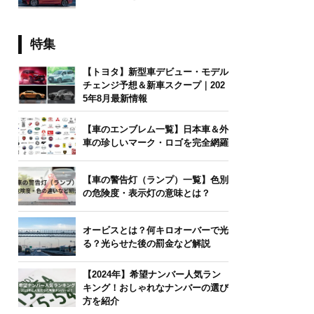
特集
【トヨタ】新型車デビュー・モデル
チェンジ予想＆新車スクープ｜202
5年8月最新情報
【車のエンブレム一覧】日本車＆外
車の珍しいマーク・ロゴを完全網羅
【車の警告灯（ランプ）一覧】色別
の危険度・表示灯の意味とは？
オービスとは？何キロオーバーで光
る？光らせた後の罰金など解説
【2024年】希望ナンバー人気ラン
キング！おしゃれなナンバーの選び
方を紹介