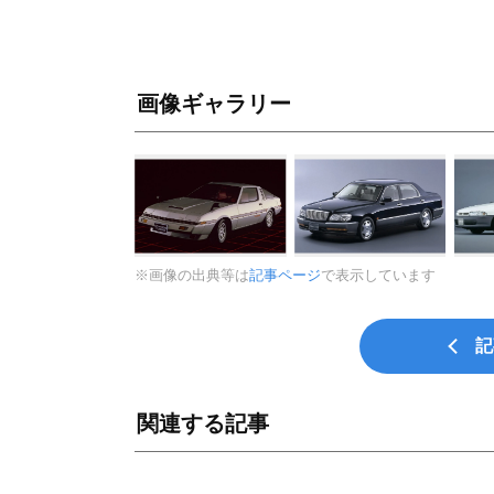
画像ギャラリー
※画像の出典等は
記事ページ
で表示しています
記
関連する記事