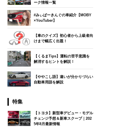
ーク情報一覧
#みぃぱーきんぐの車紹介【MOBY
×YouTuber】
【車のクイズ】初心者から上級者向
けまで幅広く出題！
【くるまTips】運転の苦手意識を
解消するヒントを解説！
【ややこし語】違いが分かりづらい
自動車用語を解説
特集
【トヨタ】新型車デビュー・モデル
チェンジ予想＆新車スクープ｜202
5年8月最新情報