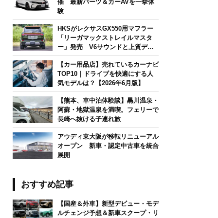
催 最新パーツ＆カーAVを一挙体
験
HKSがレクサスGX550用マフラー
「リーガマックストレイルマスタ
ー」発売 V6サウンドと上質デザ
インを両立
【カー用品店】売れているカーナビ
TOP10｜ドライブを快適にする人
気モデルは？【2026年6月版】
【熊本、車中泊体験談】黒川温泉・
阿蘇・地獄温泉を満喫。フェリーで
長崎へ抜ける子連れ旅
アウディ東大阪が移転リニューアル
オープン 新車・認定中古車を統合
展開
おすすめ記事
【国産＆外車】新型デビュー・モデ
ルチェンジ予想＆新車スクープ・リ