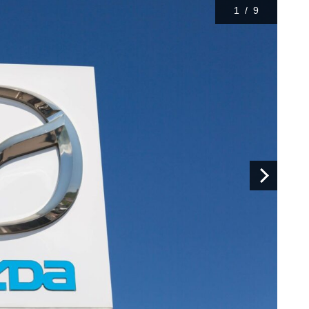
1
/
9