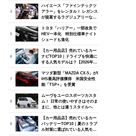
気モデルは？【2026年6月版】
ハイエース「ファインテックツ
アラー」をレンタル！ レガンス
4
が提案するラグジュアリーな移
動体験
トヨタ「ハリアー」一部改良で
HEV一本化 特別仕様車ナイト
5
シェードも進化
【カー用品店】売れているカー
ナビTOP10｜ドライブを快適に
6
する人気モデルは？【2026年6
月版】
マツダ新型「MAZDA CX-5」がI
IHS最高評価獲得 米国安全性
7
能「TSP+」を受賞
ムーヴをユーロスポーツカスタ
ム！ 日常の使いやすさはそのま
8
まに、他とは違うスタイルへ
【カー用品店】売れているカー
バッテリーTOP10｜夏のトラブ
9
ル対策に選ばれている人気モデ
ルは？【2026年6月版】