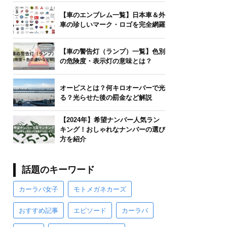
【車のエンブレム一覧】日本車＆外
車の珍しいマーク・ロゴを完全網羅
【車の警告灯（ランプ）一覧】色別
の危険度・表示灯の意味とは？
オービスとは？何キロオーバーで光
る？光らせた後の罰金など解説
【2024年】希望ナンバー人気ラン
キング！おしゃれなナンバーの選び
方を紹介
話題のキーワード
カーラバ女子
モトメガネカーズ
おすすめ記事
エピソード
カーラバ