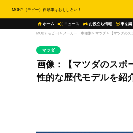
MOBY（モビー）自動車はおもしろい！
ホーム
ニュース
お役立ち情報
車を楽
MOBY[モビー]
>
メーカー・車種別
>
マツダ
>
【マツダのス
マツダ
画像：【マツダのスポ
性的な歴代モデルを紹