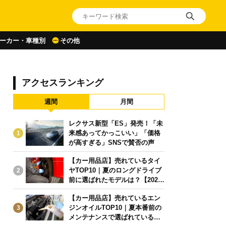
ーカー・車種別
その他
アクセスランキング
週間
月間
レクサス新型「ES」発売！「未
来感あってかっこいい」「価格
1
が高すぎる」SNSで賛否の声
【カー用品店】売れているタイ
ヤTOP10｜夏のロングドライブ
2
前に選ばれたモデルは？【2026
年6月版】
【カー用品店】売れているエン
ジンオイルTOP10｜夏本番前の
3
メンテナンスで選ばれている人