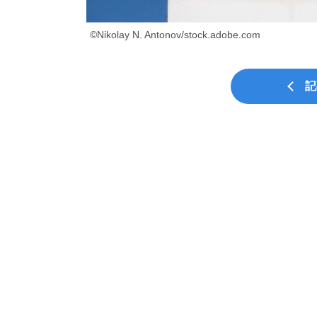
©Nikolay N. Antonov/stock.adobe.com
記