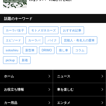
話題のキーワード
カーラバ女子
モトメガネカーズ
おすすめ記事
エピソード
カーラバ
バイク
芸能人・有名人の愛車
sotoshiru
新型車
DRIMO
推し車
コラム
pickup
新着
ホーム
ニュース
お役立ち情報
車を楽しむ
カー用品
エンタメ