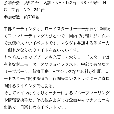
参加台数：約521台 内訳：NA：142台 NB：65台 N
C：72台 ND：242台
参加者数：約700名
中部ミーティングは、ロードスターオーナーが行う20年続
くファンミーティングのひとつで、国内では軽井沢に次い
で規模の大きいイベントです。マツダも参加する等メーカ
ー側もかなりのウエイトを置いています。
もちろんショップブースも充実しておりロードスターでは
有名な村上モータースやジョイファスト、中部で有名なオ
リーブボール、新海工房、Rマジックなど16社が出展、ロ
ードスターに関する悩み、質問等コンストラクターに直接
聞けるタイミングでもある。
そしてメインはやはりオーナーによるグループツーリング
や情報交換等だ。その他さまざまな企画やキッチンカーも
出展で一日楽しめるイベントです。