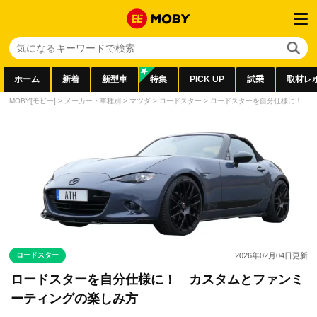
ホーム
新着
新型車
特集
PICK UP
試乗
取材レ
MOBY[モビー]
>
メーカー・車種別
>
マツダ
>
ロードスター
>
ロードスターを自分仕様に！ カ
ロードスター
2026年02月04日
更新
ロードスターを自分仕様に！ カスタムとファンミ
ーティングの楽しみ方