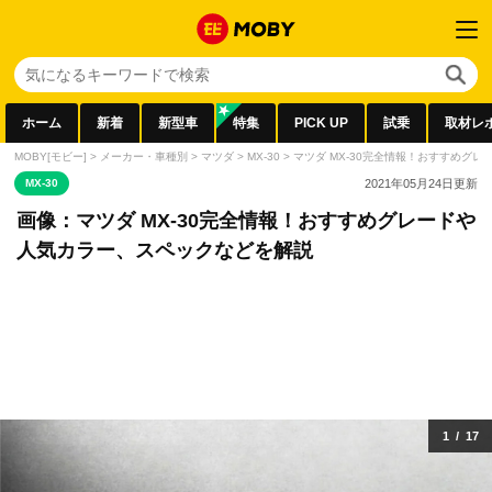
ホーム
新着
新型車
特集
PICK UP
試乗
取材レ
MOBY[モビー]
>
メーカー・車種別
>
マツダ
>
MX-30
>
マツダ MX-30完全情報！おすすめグ
MX-30
2021年05月24日
更新
画像：マツダ MX-30完全情報！おすすめグレードや
人気カラー、スペックなどを解説
1
/
17