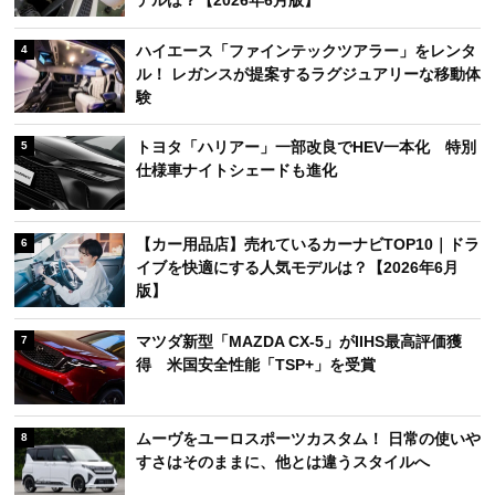
ハイエース「ファインテックツアラー」をレンタ
4
ル！ レガンスが提案するラグジュアリーな移動体
験
トヨタ「ハリアー」一部改良でHEV一本化 特別
5
仕様車ナイトシェードも進化
【カー用品店】売れているカーナビTOP10｜ドラ
6
イブを快適にする人気モデルは？【2026年6月
版】
マツダ新型「MAZDA CX-5」がIIHS最高評価獲
7
得 米国安全性能「TSP+」を受賞
ムーヴをユーロスポーツカスタム！ 日常の使いや
8
すさはそのままに、他とは違うスタイルへ