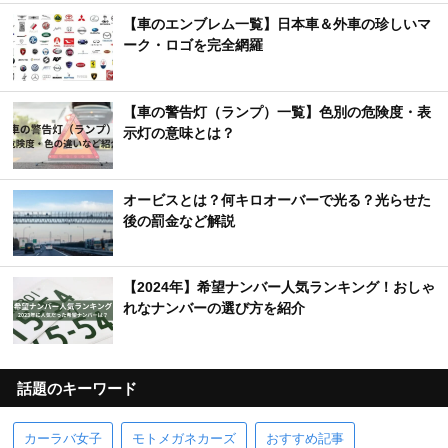
【車のエンブレム一覧】日本車＆外車の珍しいマ
ーク・ロゴを完全網羅
【車の警告灯（ランプ）一覧】色別の危険度・表
示灯の意味とは？
オービスとは？何キロオーバーで光る？光らせた
後の罰金など解説
【2024年】希望ナンバー人気ランキング！おしゃ
れなナンバーの選び方を紹介
話題のキーワード
カーラバ女子
モトメガネカーズ
おすすめ記事