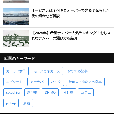
オービスとは？何キロオーバーで光る？光らせた
後の罰金など解説
【2024年】希望ナンバー人気ランキング！おしゃ
れなナンバーの選び方を紹介
話題のキーワード
カーラバ女子
モトメガネカーズ
おすすめ記事
エピソード
カーラバ
バイク
芸能人・有名人の愛車
sotoshiru
新型車
DRIMO
推し車
コラム
pickup
新着