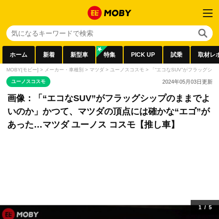
ホーム
新着
新型車
特集
PICK UP
試乗
取材レ
MOBY[モビー]
>
メーカー・車種別
>
マツダ
>
ユーノスコスモ
>
「“エコなSUV”がフラッグシ
ユーノスコスモ
2024年05月03日
更新
画像：「“エコなSUV”がフラッグシップのままでよ
いのか」かつて、マツダの頂点には確かな“エゴ”が
あった…マツダ ユーノス コスモ【推し車】
1
/
5