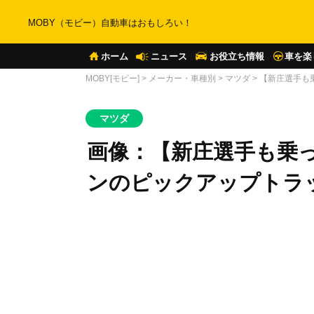
MOBY（モビー）自動車はおもしろい！
ホーム
ニュース
お役立ち情報
車を楽
MOBY[モビー]
>
メーカー・車種別
>
マツダ
>
【新庄選手も
マツダ
画像：【新庄選手も乗
ンのピックアップトラッ