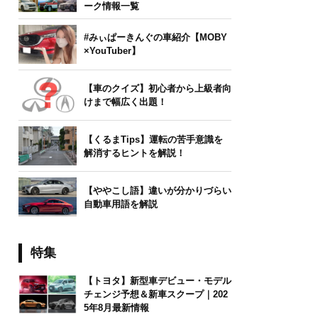
ーク情報一覧
#みぃぱーきんぐの車紹介【MOBY
×YouTuber】
【車のクイズ】初心者から上級者向
けまで幅広く出題！
【くるまTips】運転の苦手意識を
解消するヒントを解説！
【ややこし語】違いが分かりづらい
自動車用語を解説
特集
【トヨタ】新型車デビュー・モデル
チェンジ予想＆新車スクープ｜202
5年8月最新情報