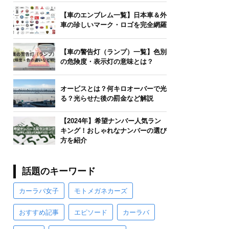
【車のエンブレム一覧】日本車＆外
車の珍しいマーク・ロゴを完全網羅
【車の警告灯（ランプ）一覧】色別
の危険度・表示灯の意味とは？
オービスとは？何キロオーバーで光
る？光らせた後の罰金など解説
【2024年】希望ナンバー人気ラン
キング！おしゃれなナンバーの選び
方を紹介
話題のキーワード
カーラバ女子
モトメガネカーズ
おすすめ記事
エピソード
カーラバ