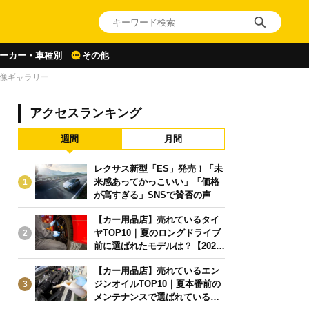
ーカー・車種別
その他
像ギャラリー
アクセスランキング
週間
月間
レクサス新型「ES」発売！「未
来感あってかっこいい」「価格
1
が高すぎる」SNSで賛否の声
【カー用品店】売れているタイ
ヤTOP10｜夏のロングドライブ
2
前に選ばれたモデルは？【2026
年6月版】
【カー用品店】売れているエン
ジンオイルTOP10｜夏本番前の
3
メンテナンスで選ばれている人