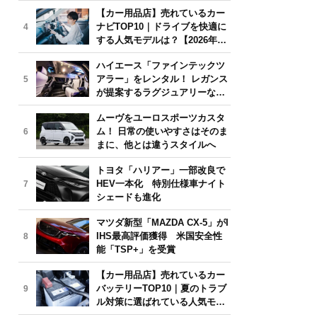
気モデルは？【2026年6月版】
【カー用品店】売れているカー
ナビTOP10｜ドライブを快適に
4
する人気モデルは？【2026年6
月版】
ハイエース「ファインテックツ
アラー」をレンタル！ レガンス
5
が提案するラグジュアリーな移
動体験
ムーヴをユーロスポーツカスタ
ム！ 日常の使いやすさはそのま
6
まに、他とは違うスタイルへ
トヨタ「ハリアー」一部改良で
HEV一本化 特別仕様車ナイト
7
シェードも進化
マツダ新型「MAZDA CX-5」がI
IHS最高評価獲得 米国安全性
8
能「TSP+」を受賞
【カー用品店】売れているカー
バッテリーTOP10｜夏のトラブ
9
ル対策に選ばれている人気モデ
ルは？【2026年6月版】