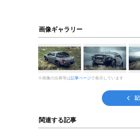
画像ギャラリー
※画像の出典等は
記事ページ
で表示しています
記
関連する記事