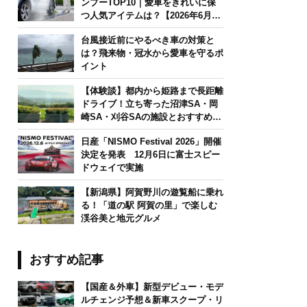
ンプーTOP10｜愛車をきれいに保
つ人気アイテムは？【2026年6月
版】
台風接近前にやるべき車の対策と
は？飛来物・冠水から愛車を守るポ
イント
【体験談】都内から姫路まで長距離
ドライブ！立ち寄った沼津SA・岡
崎SA・刈谷SAの施設とおすすめグ
ルメを紹介
日産「NISMO Festival 2026」開催
決定を発表 12月6日に富士スピー
ドウェイで実施
【新潟県】阿賀野川の遊覧船に乗れ
る！「道の駅 阿賀の里」で楽しむ
渓谷美と地元グルメ
おすすめ記事
【国産＆外車】新型デビュー・モデ
ルチェンジ予想＆新車スクープ・リ