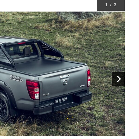
1
/
3