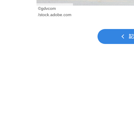
©gdvcom

/stock.adobe.com
記