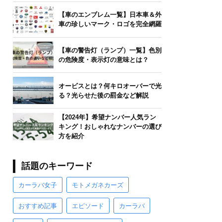
【車のエンブレム一覧】日本車＆外
車の珍しいマーク・ロゴを完全網羅
【車の警告灯（ランプ）一覧】色別
の危険度・表示灯の意味とは？
オービスとは？何キロオーバーで光
る？光らせた後の罰金など解説
【2024年】希望ナンバー人気ラン
キング！おしゃれなナンバーの選び
方を紹介
話題のキーワード
カーラバ女子
モトメガネカーズ
おすすめ記事
エピソード
カーラバ