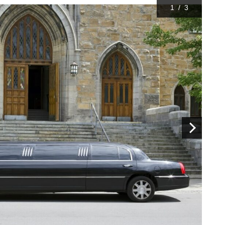
1
/
3