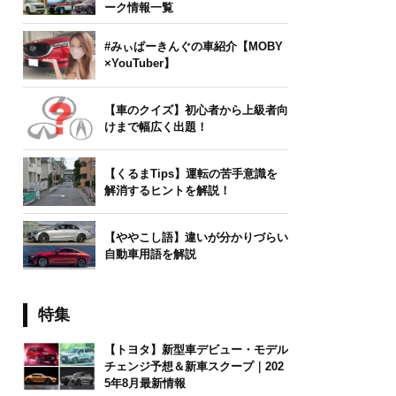
ーク情報一覧
#みぃぱーきんぐの車紹介【MOBY
×YouTuber】
【車のクイズ】初心者から上級者向
けまで幅広く出題！
【くるまTips】運転の苦手意識を
解消するヒントを解説！
【ややこし語】違いが分かりづらい
自動車用語を解説
特集
【トヨタ】新型車デビュー・モデル
チェンジ予想＆新車スクープ｜202
5年8月最新情報