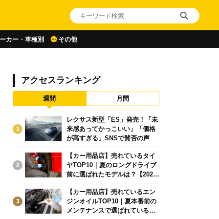
ーカー・車種別
その他
アクセスランキング
週間
月間
レクサス新型「ES」発売！「未
来感あってかっこいい」「価格
1
が高すぎる」SNSで賛否の声
【カー用品店】売れているタイ
ヤTOP10｜夏のロングドライブ
2
前に選ばれたモデルは？【2026
年6月版】
【カー用品店】売れているエン
ジンオイルTOP10｜夏本番前の
3
メンテナンスで選ばれている人