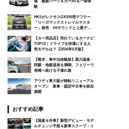
催 最新パーツ＆カーAVを一挙体
験
HKSがレクサスGX550用マフラー
「リーガマックストレイルマスタ
ー」発売 V6サウンドと上質デザ
インを両立
【カー用品店】売れているカーナビ
TOP10｜ドライブを快適にする人
気モデルは？【2026年6月版】
【熊本、車中泊体験談】黒川温泉・
阿蘇・地獄温泉を満喫。フェリーで
長崎へ抜ける子連れ旅
アウディ東大阪が移転リニューアル
オープン 新車・認定中古車を統合
展開
おすすめ記事
【国産＆外車】新型デビュー・モデ
ルチェンジ予想＆新車スクープ・リ