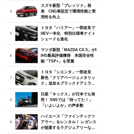
気モデルは？【2026年6月版】
スズキ新型「ブレッツァ」発
表 CNG車設定で環境性能と実
4
用性を向上
トヨタ「ハリアー」一部改良で
HEV一本化 特別仕様車ナイト
5
シェードも進化
マツダ新型「MAZDA CX-5」がI
IHS最高評価獲得 米国安全性
6
能「TSP+」を受賞
トヨタ「シエンタ」一部改良
新色「クリアベージュメタリッ
7
ク」追加＆ブラックドアミラー
採用
日産「キックス」が日本でも発
売！ SNSでは「待ってた！」
8
「いよいよか」の声多数
ハイエース「ファインテックツ
アラー」をレンタル！ レガンス
9
が提案するラグジュアリーな移
動体験