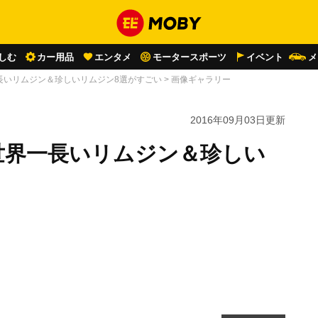
しむ
カー用品
エンタメ
モータースポーツ
イベント
メ
長いリムジン＆珍しいリムジン8選がすごい
>
画像ギャラリー
2016年09月03日
更新
世界一長いリムジン＆珍しい