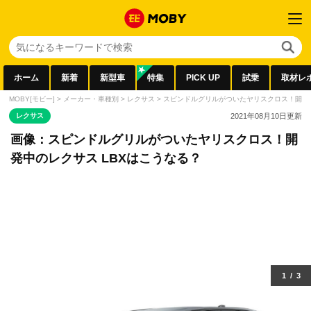
ホーム
新着
新型車
特集
PICK UP
試乗
取材レ
MOBY[モビー]
>
メーカー・車種別
>
レクサス
>
スピンドルグリルがついたヤリスクロス！開発中
レクサス
2021年08月10日
更新
画像：スピンドルグリルがついたヤリスクロス！開
発中のレクサス LBXはこうなる？
1
/
3