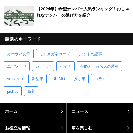
【2024年】希望ナンバー人気ランキング！おしゃ
れなナンバーの選び方を紹介
話題のキーワード
カーラバ女子
モトメガネカーズ
おすすめ記事
エピソード
カーラバ
バイク
芸能人・有名人の愛車
sotoshiru
新型車
DRIMO
推し車
コラム
pickup
新着
ホーム
ニュース
お役立ち情報
車を楽しむ