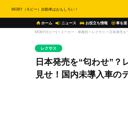
MOBY（モビー）自動車はおもしろい！
ホーム
ニュース
お役立ち情報
車を楽
MOBY[モビー]
>
メーカー・車種別
>
レクサス
>
日本発売を
レクサス
日本発売を“匂わせ”？
見せ！国内未導入車の