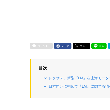
コメント
0
シェア
ポスト
送る
目次
レクサス、新型『LM』を上海モーター
日本向けに初めて『LM』に関する情