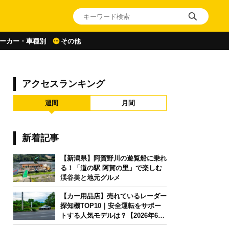
ーカー・車種別
その他
アクセスランキング
週間
月間
新着記事
【新潟県】阿賀野川の遊覧船に乗れ
る！「道の駅 阿賀の里」で楽しむ
渓谷美と地元グルメ
【カー用品店】売れているレーダー
探知機TOP10｜安全運転をサポー
トする人気モデルは？【2026年6月
版】