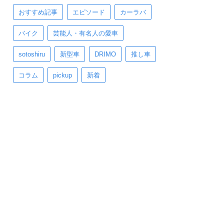
おすすめ記事
エピソード
カーラバ
バイク
芸能人・有名人の愛車
sotoshiru
新型車
DRIMO
推し車
コラム
pickup
新着