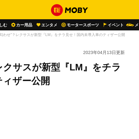
しむ
カー用品
エンタメ
モータースポーツ
イベント
メ
“匂わせ”？レクサスが新型『LM』をチラ見せ！国内未導入車のティザー公開
2023年04月13日
更新
レクサスが新型『LM』をチラ
ティザー公開