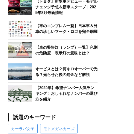
【トヨタ】新型車デビュー・モデル
チェンジ予想＆新車スクープ｜202
5年8月最新情報
【車のエンブレム一覧】日本車＆外
車の珍しいマーク・ロゴを完全網羅
【車の警告灯（ランプ）一覧】色別
の危険度・表示灯の意味とは？
オービスとは？何キロオーバーで光
る？光らせた後の罰金など解説
【2024年】希望ナンバー人気ラン
キング！おしゃれなナンバーの選び
方を紹介
話題のキーワード
カーラバ女子
モトメガネカーズ