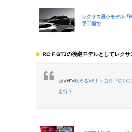
RC F GT3の後継モデルとしてレク
suVH”>
吠えるV8！トヨタ『GR G
走行？