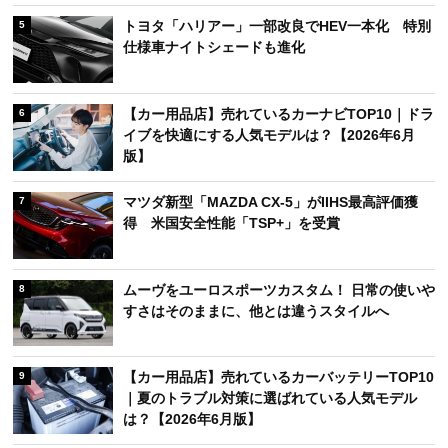
トヨタ「ハリアー」一部改良でHEV一本化 特別
5
仕様車ナイトシェードも進化
【カー用品店】売れているカーナビTOP10｜ドラ
6
イブを快適にする人気モデルは？【2026年6月
版】
マツダ新型「MAZDA CX-5」がIIHS最高評価獲
7
得 米国安全性能「TSP+」を受賞
ムーヴをユーロスポーツカスタム！ 日常の使いや
8
すさはそのままに、他とは違うスタイルへ
【カー用品店】売れているカーバッテリーTOP10
9
｜夏のトラブル対策に選ばれている人気モデル
は？【2026年6月版】