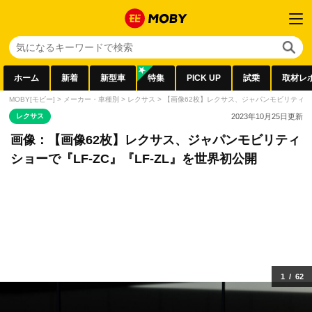
ホーム
新着
新型車
特集
PICK UP
試乗
取材レ
MOBY[モビー]
>
メーカー・車種別
>
レクサス
>
【画像62枚】レクサス、ジャパンモビリティショー
レクサス
2023年10月25日
更新
画像：【画像62枚】レクサス、ジャパンモビリティ
ショーで『LF-ZC』『LF-ZL』を世界初公開
1
/
62