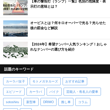
【車の警告灯（ランプ）一覧】色別の危険度・表
示灯の意味とは？
オービスとは？何キロオーバーで光る？光らせた
後の罰金など解説
【2024年】希望ナンバー人気ランキング！おしゃ
れなナンバーの選び方を紹介
話題のキーワード
カーラバ女子
モトメガネカーズ
おすすめ記事
エピソード
カーラバ
バイク
芸能人・有名人の愛車
sotoshiru
新型車
DRIMO
推し車
コラム