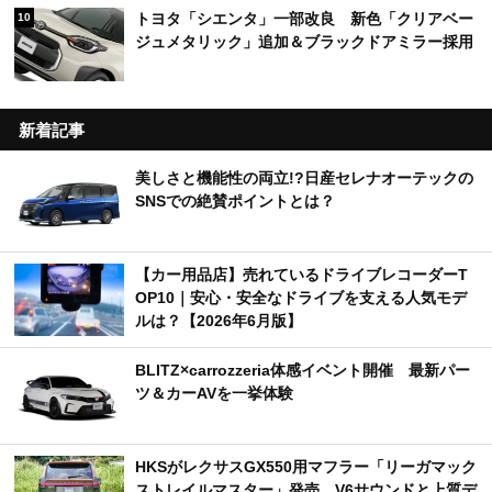
トヨタ「シエンタ」一部改良 新色「クリアベー
10
ジュメタリック」追加＆ブラックドアミラー採用
新着記事
美しさと機能性の両立!?日産セレナオーテックの
SNSでの絶賛ポイントとは？
【カー用品店】売れているドライブレコーダーT
OP10｜安心・安全なドライブを支える人気モデ
ルは？【2026年6月版】
BLITZ×carrozzeria体感イベント開催 最新パー
ツ＆カーAVを一挙体験
HKSがレクサスGX550用マフラー「リーガマック
ストレイルマスター」発売 V6サウンドと上質デ