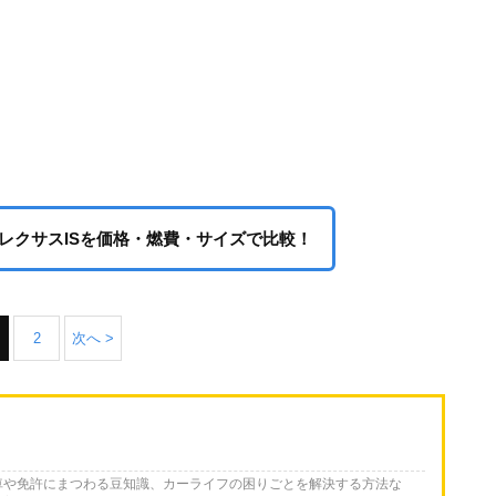
レクサスISを価格・燃費・サイズで比較！
2
次へ >
車や免許にまつわる豆知識、カーライフの困りごとを解決する方法な