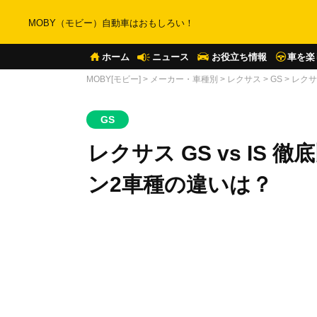
MOBY（モビー）自動車はおもしろい！
ホーム
ニュース
お役立ち情報
車を楽
MOBY[モビー]
>
メーカー・車種別
>
レクサス
>
GS
>
レクサ
GS
レクサス GS vs IS
ン2車種の違いは？