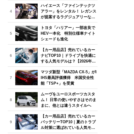
気モデルは？【2026年6月版】
ハイエース「ファインテックツ
アラー」をレンタル！ レガンス
4
が提案するラグジュアリーな移
動体験
トヨタ「ハリアー」一部改良で
HEV一本化 特別仕様車ナイト
5
シェードも進化
【カー用品店】売れているカー
ナビTOP10｜ドライブを快適に
6
する人気モデルは？【2026年6
月版】
マツダ新型「MAZDA CX-5」がI
IHS最高評価獲得 米国安全性
7
能「TSP+」を受賞
ムーヴをユーロスポーツカスタ
ム！ 日常の使いやすさはそのま
8
まに、他とは違うスタイルへ
【カー用品店】売れているカー
バッテリーTOP10｜夏のトラブ
9
ル対策に選ばれている人気モデ
ルは？【2026年6月版】