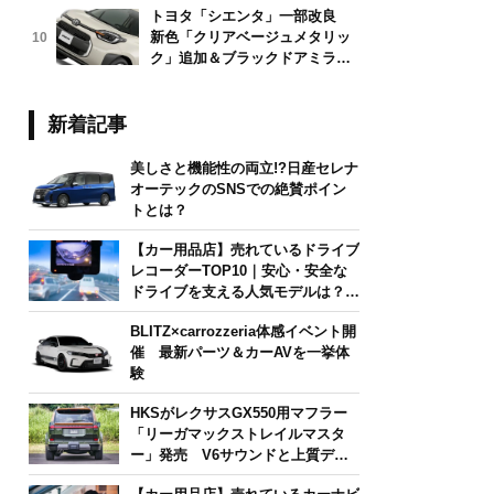
トヨタ「シエンタ」一部改良
新色「クリアベージュメタリッ
10
ク」追加＆ブラックドアミラー
採用
新着記事
美しさと機能性の両立!?日産セレナ
オーテックのSNSでの絶賛ポイン
トとは？
【カー用品店】売れているドライブ
レコーダーTOP10｜安心・安全な
ドライブを支える人気モデルは？
【2026年6月版】
BLITZ×carrozzeria体感イベント開
催 最新パーツ＆カーAVを一挙体
験
HKSがレクサスGX550用マフラー
「リーガマックストレイルマスタ
ー」発売 V6サウンドと上質デザ
インを両立