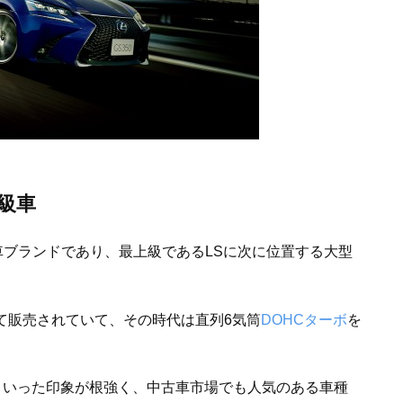
級車
級車ブランドであり、最上級であるLSに次に位置する大型
て販売されていて、その時代は直列6気筒
DOHC
ターボ
を
といった印象が根強く、中古車市場でも人気のある車種