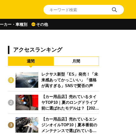
ーカー・車種別
その他
アクセスランキング
週間
月間
レクサス新型「ES」発売！「未
来感あってかっこいい」「価格
1
が高すぎる」SNSで賛否の声
【カー用品店】売れているタイ
ヤTOP10｜夏のロングドライブ
2
前に選ばれたモデルは？【2026
年6月版】
【カー用品店】売れているエン
ジンオイルTOP10｜夏本番前の
3
メンテナンスで選ばれている人