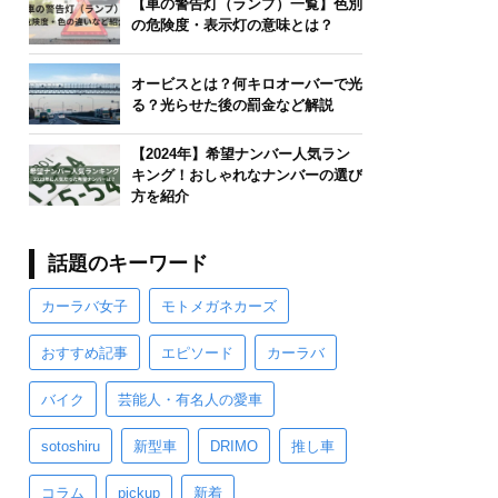
【車の警告灯（ランプ）一覧】色別
の危険度・表示灯の意味とは？
オービスとは？何キロオーバーで光
る？光らせた後の罰金など解説
【2024年】希望ナンバー人気ラン
キング！おしゃれなナンバーの選び
方を紹介
話題のキーワード
カーラバ女子
モトメガネカーズ
おすすめ記事
エピソード
カーラバ
バイク
芸能人・有名人の愛車
sotoshiru
新型車
DRIMO
推し車
コラム
pickup
新着