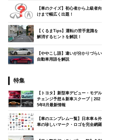
【車のクイズ】初心者から上級者向
けまで幅広く出題！
【くるまTips】運転の苦手意識を
解消するヒントを解説！
【ややこし語】違いが分かりづらい
自動車用語を解説
特集
【トヨタ】新型車デビュー・モデル
チェンジ予想＆新車スクープ｜202
5年8月最新情報
【車のエンブレム一覧】日本車＆外
車の珍しいマーク・ロゴを完全網羅