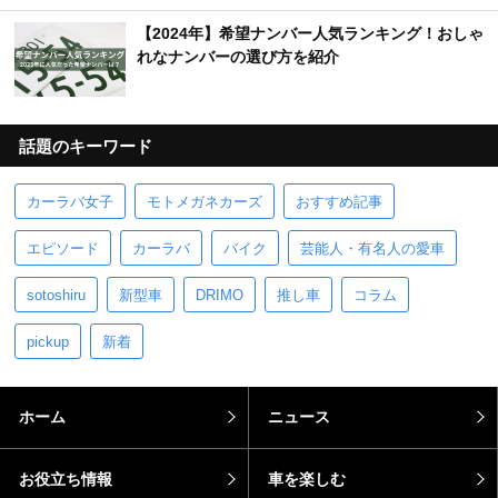
【2024年】希望ナンバー人気ランキング！おしゃ
れなナンバーの選び方を紹介
話題のキーワード
カーラバ女子
モトメガネカーズ
おすすめ記事
エピソード
カーラバ
バイク
芸能人・有名人の愛車
sotoshiru
新型車
DRIMO
推し車
コラム
pickup
新着
ホーム
ニュース
お役立ち情報
車を楽しむ