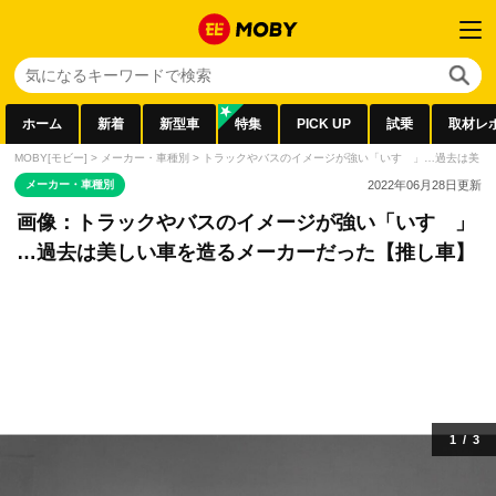
ホーム
新着
新型車
特集
PICK UP
試乗
取材レ
MOBY[モビー]
>
メーカー・車種別
>
トラックやバスのイメージが強い「いすゞ」…過去は美し
メーカー・車種別
2022年06月28日
更新
画像：トラックやバスのイメージが強い「いすゞ」
…過去は美しい車を造るメーカーだった【推し車】
1
/
3