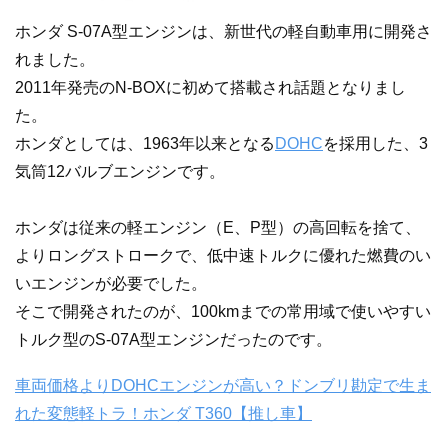
ホンダ S-07A型エンジンは、新世代の軽自動車用に開発さ
れました。
2011年発売のN-BOXに初めて搭載され話題となりまし
た。
ホンダとしては、1963年以来となる
DOHC
を採用した、3
気筒12バルブエンジンです。
ホンダは従来の軽エンジン（E、P型）の高回転を捨て、
よりロングストロークで、低中速トルクに優れた燃費のい
いエンジンが必要でした。
そこで開発されたのが、100kmまでの常用域で使いやすい
トルク型のS-07A型エンジンだったのです。
車両価格よりDOHCエンジンが高い？ドンブリ勘定で生ま
れた変態軽トラ！ホンダ T360【推し車】