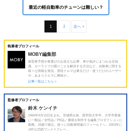
最近の軽自動車のチューンは難しい？
1
2
次へ >
執筆者プロフィール
MOBY編集部
新型車予想や車選びのお役立ち記事、車や免許にまつわる豆知
識、カーライフの困りごとを解決する方法など、自動車に関する
様々な情報を発信。普段クルマは乗るだけ・使うだけのユーザー
や、あまりクルマに興味が...
記事一覧はこちら >
監修者プロフィール
鈴木 ケンイチ
1966年9月15日生まれ。茨城県出身。国学院大学卒。大学卒業後
に一般誌／女性誌／PR誌／書籍を制作する編集プロダクションに
勤務。28歳で独立。徐々に自動車関連のフィールドへ。2003年に
JAF公式戦ワンメイクレー...