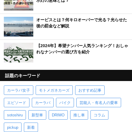
示灯の意味とは？
オービスとは？何キロオーバーで光る？光らせた
後の罰金など解説
【2024年】希望ナンバー人気ランキング！おしゃ
れなナンバーの選び方を紹介
話題のキーワード
カーラバ女子
モトメガネカーズ
おすすめ記事
エピソード
カーラバ
バイク
芸能人・有名人の愛車
sotoshiru
新型車
DRIMO
推し車
コラム
pickup
新着