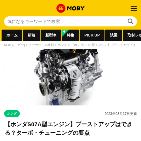
ホーム
新着
新型車
特集
PICK UP
試乗
取材レ
MOBY[モビー]
>
メーカー・車種別
>
ホンダ
>
【ホンダS07A型エンジン】ブーストアップはで
ホンダ
2023年03月17日
更新
【ホンダS07A型エンジン】ブーストアップはでき
る？ターボ・チューニングの要点