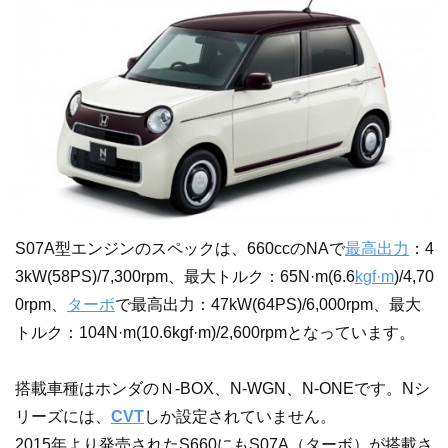
S07A型エンジンのスペックは、660ccのNAで
最高出力
：4
3kW(58PS)/7,300rpm、最大トルク：65N·m(6.6
kgf·m
)/4,70
0rpm、
ターボ
で最高出力：47kW(64PS)/6,000rpm、最大
トルク：104N·m(10.6kgf·m)/2,600rpmとなっています。
搭載車種はホンダのＮ-BOX、N-WGN、N-ONEです。Nシ
リーズには、
CVT
しか設定されていません。
2015年より発売されたS660にもS07A（ターボ）が搭載さ