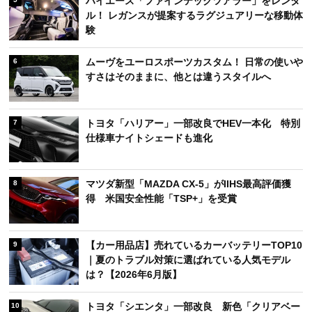
ハイエース「ファインテックツアラー」をレンタ
ル！ レガンスが提案するラグジュアリーな移動体
験
ムーヴをユーロスポーツカスタム！ 日常の使いや
6
すさはそのままに、他とは違うスタイルへ
トヨタ「ハリアー」一部改良でHEV一本化 特別
7
仕様車ナイトシェードも進化
マツダ新型「MAZDA CX-5」がIIHS最高評価獲
8
得 米国安全性能「TSP+」を受賞
【カー用品店】売れているカーバッテリーTOP10
9
｜夏のトラブル対策に選ばれている人気モデル
は？【2026年6月版】
トヨタ「シエンタ」一部改良 新色「クリアベー
10